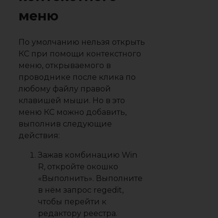
меню
По умолчанию нельзя открыть
КС при помощи контекстного
меню, открываемого в
проводнике после клика по
любому файлу правой
клавишей мыши. Но в это
меню КС можно добавить,
выполнив следующие
действия:
Зажав комбинацию Win
R, откройте окошко
«Выполнить». Выполните
в нём запрос regedit,
чтобы перейти к
редактору реестра.