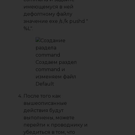
имеющемуся в ней
дефолтному файлу
значение exe /s /k pushd ″
%L″.
Создаем раздел
command и
изменяем файл
Default
После того как
вышеописанные
действия будут
выполнены, можете
перейти к проводнику и
убедиться в том, что