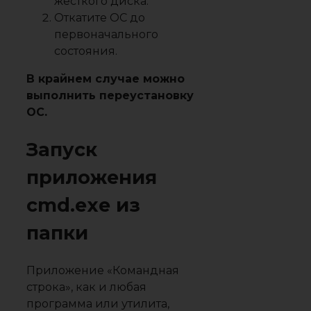
жесткого диска
.
Откатите ОС до
первоначального
состояния.
В крайнем случае можно
выполнить переустановку
ОС.
Запуск
приложения
cmd.exe из
папки
Приложение «Командная
строка», как и любая
программа или утилита,