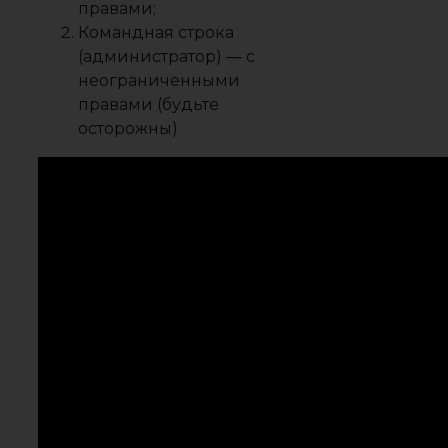
правами;
Командная строка
(администратор) — с
неограниченными
правами (будьте
осторожны)