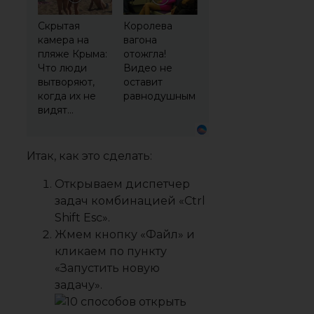
Скрытая
Королева
камера на
вагона
пляже Крыма:
отожгла!
Что люди
Видео не
вытворяют,
оставит
когда их не
равнодушным
видят...
Итак, как это сделать:
Открываем диспетчер
задач комбинацией «Ctrl
Shift Esc».
Жмем кнопку «Файл» и
кликаем по пункту
«Запустить новую
задачу».