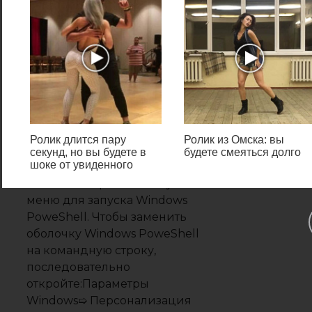
командную
строку
используя меню
«win x»
По умолчанию в последних
Ролик длится пару
Ролик из Омска: вы
версиях операционной
секунд, но вы будете в
будете смеяться долго
шоке от увиденного
системы Windows 10 в меню
«Win X» отображаются пункты
меню для запуска Windows
PoweShell. Чтобы заменить
оболочку Windows PoweShell
на командную строку,
последовательно
откройте:Параметры
Windows➯ Персонализация