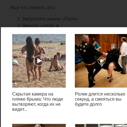
Все что нужно, это:
Запустить меню «Пуск».
Ввести «cmd» в
поисковую строку.
После будут показаны
результаты поиска, и вверху
отобразится соответствующее
приложение. Кликните по
нему, и будет открыта нужная
Скрытая камера на
Ролик длится несколько
нам программа, полностью
пляже Крыма: Что люди
секунд, а смеяться вы
вытворяют, когда их не
будете долго
готовая к работе.
видят...
Как запустить