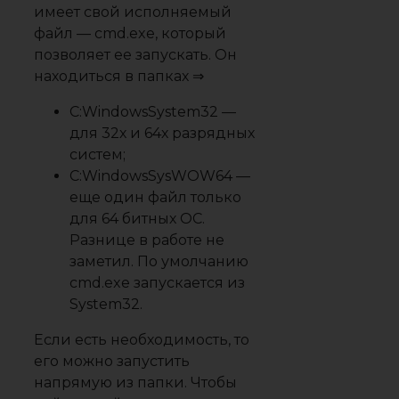
имеет свой исполняемый
файл — cmd.exe, который
позволяет ее запускать. Он
находиться в папках ⇒
C:WindowsSystem32 —
для 32х и 64х разрядных
систем;
C:WindowsSysWOW64 —
еще один файл только
для 64 битных ОС.
Разнице в работе не
заметил. По умолчанию
cmd.exe запускается из
System32.
Если есть необходимость, то
его можно запустить
напрямую из папки. Чтобы