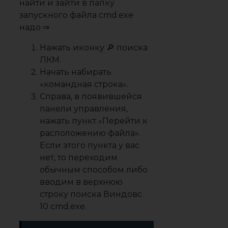
найти и зайти в папку
запускного файла cmd.exe
надо ⇒
Нажать иконку 🔎 поиска
ЛКМ.
Начать набирать
«командная строка».
Справа, в появившейся
панели управления,
нажать пункт «Перейти к
расположению файла».
Если этого пункта у вас
нет, то переходим
обычным способом либо
вводим в верхнюю
строку поиска Виндовс
10 cmd.exe.