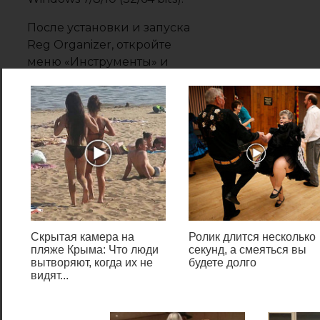
После установки и запуска
Reg Organizer, откройте
меню
«Инструменты»
и
нажмите по ссылке
«Редактор
реестра»
(см. скриншот ниже).
Инструменты —
редактор реестра //
RegOrganizer
Скрытая камера на
Ролик длится несколько
Собственно, далее можно
пляже Крыма: Что люди
секунд, а смеяться вы
работать с параметрами
вытворяют, когда их не
будете долго
видят...
реестра как в классическом
редакторе. Также добавьте
сюда то, что в Reg Organizer