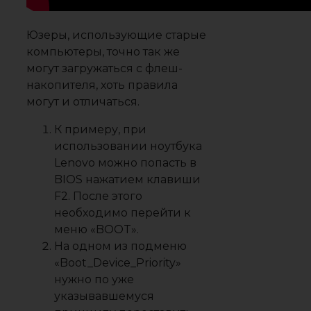
Юзеры, использующие старые
компьютеры, точно так же
могут загружаться с флеш-
накопителя, хоть правила
могут и отличаться.
К примеру, при
использовании ноутбука
Lenovo можно попасть в
BIOS нажатием клавиши
F2. После этого
необходимо перейти к
меню «BOOT».
На одном из подменю
«Boot_Device_Priority»
нужно по уже
указывавшемуся