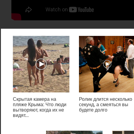
Вы создали загрузочную
флешку, а биос её не видит.
Здесь играют роль множество
факторов, например, вы
неправильно сделали
загрузочную флешку, BIOS
необходимо сбросить или
вообще обновить, программа,
которой вы создавали
загрузочную флешку
Скрытая камера на
Ролик длится несколько
оказалась повреждённой и
пляже Крыма: Что люди
секунд, а смеяться вы
многое другое. Давайте
вытворяют, когда их не
будете долго
видят...
попробуем эту проблему
решить.