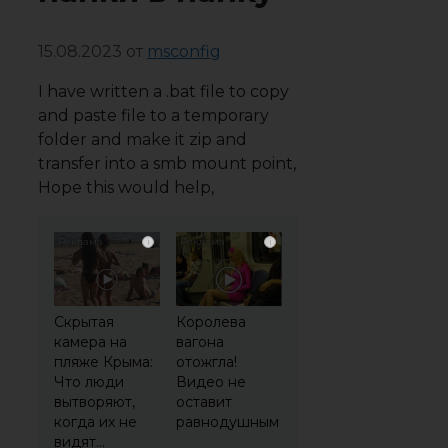
15.08.2023
от
msconfig
I have written a .bat file to copy
and paste file to a temporary
folder and make it zip and
transfer into a smb mount point,
Hope this would help,
i
i
Скрытая
Королева
камера на
вагона
пляже Крыма:
отожгла!
Что люди
Видео не
вытворяют,
оставит
когда их не
равнодушным
видят...