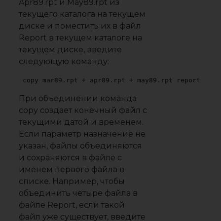
Apr89.rpt и May89.rpt из
текущего каталога на текущем
диске и поместить их в файл
Report в текущем каталоге на
текущем диске, введите
следующую команду:
copy mar89.rpt + apr89.rpt + may89.rpt report
При объединении команда
copy создает конечный файл с
текущими датой и временем.
Если параметр назначение не
указан, файлы объединяются
и сохраняются в файле с
именем первого файла в
списке. Например, чтобы
объединить четыре файла в
файле Report, если такой
файл уже существует, введите