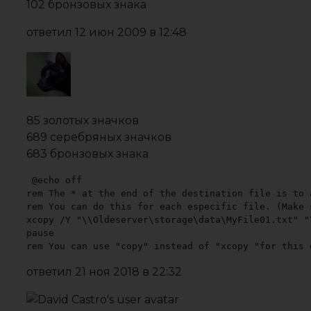
102 бронзовых знака
ответил
12 июн 2009 в 12:48
85 золотых значков
689 серебряных значков
683 бронзовых знака
@echo off

rem The * at the end of the destination file is to 
rem You can do this for each especific file. (Make 
xcopy /Y "\\Oldeserver\storage\data\MyFile01.txt" "
pause

rem You can use "copy" instead of "xcopy "for this 
ответил
21 ноя 2018 в 22:32