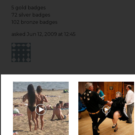
5 gold badges
72 silver badges
102 bronze badges
asked
Jun 12, 2009 at 12:45
xcopy.exe
is definitely your friend here.
It’s built into Windows, so its cost
is nothing.
Just
xcopy /s c:\source
d:\target
You’d probably want to tweak a