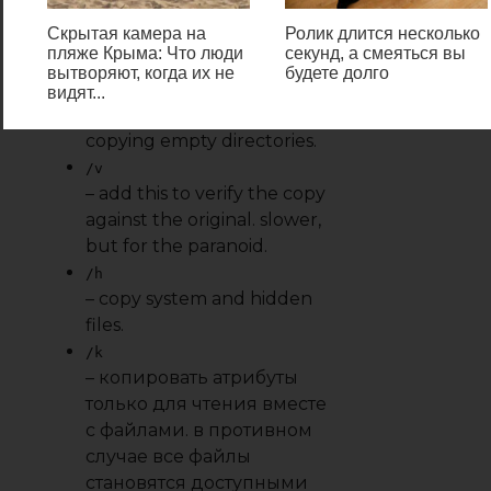
few things; some of the options
Скрытая камера на
Ролик длится несколько
we also add include these:
пляже Крыма: Что люди
секунд, а смеяться вы
вытворяют, когда их не
будете долго
/s/e
видят...
– recursive copy, including
copying empty directories.
/v
– add this to verify the copy
against the original. slower,
but for the paranoid.
/h
– copy system and hidden
files.
/k
– копировать атрибуты
только для чтения вместе
с файлами. в противном
случае все файлы
становятся доступными