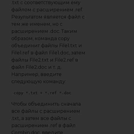
.txt с соответствующим ему
файлом с расширением .ref.
Результатом является файл с
тем же именем, но с
расширением .doc. Таким
образом, команда copy
объединит файлы File1.txt и
File1.ref в файл File1.doc, затем
файлы File2.txt и File2.ref в
файл File2.doc и т. д.
Например, введите
следующую команду:
copy *.txt + *.ref *.doc
Чтобы объединить сначала
все файлы с расширением
.txt, а затем все файлы с
расширением .ref в файл
Combin.doc, введите