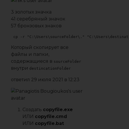
3 золотых значка
41 серебряный значок
57 бронзовых знаков
cp -r "C:\Users\sourceFolder\." "C:\Users\destinat
Который скопирует все
файлы и папки,
содержащиеся в
sourceFolder
внутри
destincationFolder
ответил
29 июля 2021 в 12:23
Создать
copyfile.exe
ИЛИ
copyfile.cmd
ИЛИ
copyfile.bat