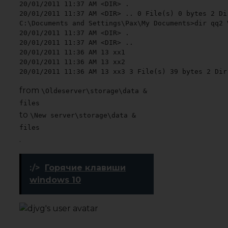
20/01/2011 11:37 AM <DIR> .

20/01/2011 11:37 AM <DIR> .. 0 File(s) 0 bytes 2 Di
C:\Documents and Settings\Pax\My Documents>dir qq2 
20/01/2011 11:37 AM <DIR> .

20/01/2011 11:37 AM <DIR> ..

20/01/2011 11:36 AM 13 xx1

20/01/2011 11:36 AM 13 xx2

20/01/2011 11:36 AM 13 xx3 3 File(s) 39 bytes 2 Dir
from
\Oldeserver\storage\data &
files
to
\New server\storage\data &
files
.
:/>
Горячие клавиши
windows 10