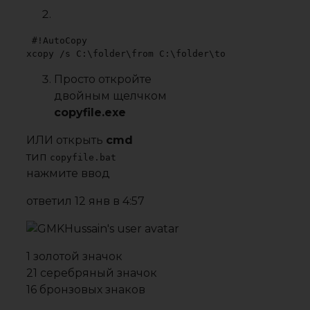
#!AutoCopy

xcopy /s C:\folder\from C:\folder\to
Просто откройте
двойным щелчком
copyfile.exe
ИЛИ открыть
cmd
тип
copyfile.bat
нажмите ввод
ответил
12 янв в 4:57
1 золотой значок
21 серебряный значок
16 бронзовых знаков