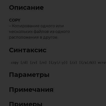
Описание
COPY
– Копирование одного или
нескольких файлов из одного
расположения в другое.
Синтаксис
copy [/d] [/v] [/n] [{/y|/-y}] [/z] [{/a|/b}] исто
Параметры
Примечания
Примеры