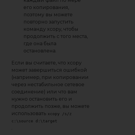
каждый файл по мере
его копирования,
поэтому вы можете
повторно запустить
команду xcopy, чтобы
продолжить с того места,
где она была
остановлена.
Если вы считаете, что xcopy
может завершиться ошибкой
(например, при копировании
через нестабильное сетевое
соединение) или что вам
нужно остановить его и
продолжить позже, вы можете
использовать
xcopy /s/z
c:\source d:\target
.