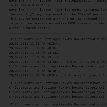
MOVE [/Y | /-Y] [drive:][path]filename1[,...] destin
To rename a directory:

MOVE [/Y | /-Y] [drive:][path]dirname1 dirname2 [dr
The switch /Y may be present in the COPYCMD environm
This may be overridden with /-Y on the command line.
to prompt on overwrites unless MOVE command is being
within a batch script.
C:\Documents and Settings\Pax\My Documents>dir qq1
20/01/2011 11:36 AM <DIR> .

20/01/2011 11:36 AM <DIR> ..

20/01/2011 11:36 AM 13 xx1

20/01/2011 11:36 AM 13 xx2

20/01/2011 11:36 AM 13 xx3 3 File(s) 39 bytes 2 Dir
C:\Documents and Settings\Pax\My Documents>dir qq2 
20/01/2011 11:36 AM <DIR> .

20/01/2011 11:36 AM <DIR> .. 0 File(s) 0 bytes 2 Di
C:\Documents and Settings\Pax\My Documents>move qq1
C:\Documents and Settings\Pax\My Documents\qq1\xx1

C:\Documents and Settings\Pax\My Documents\qq1\xx2

C:\Documents and Settings\Pax\My Documents\qq1\xx3
C:\Documents and Settings\Pax\My Documents>dir qq1