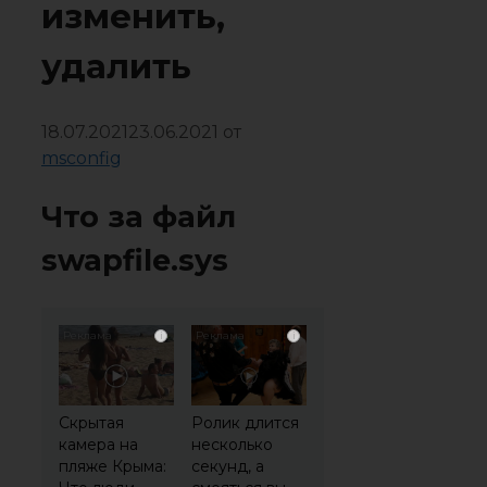
изменить,
удалить
18.07.2021
23.06.2021
от
msconfig
Что за файл
swapfile.sys
i
i
Скрытая
Ролик длится
камера на
несколько
пляже Крыма:
секунд, а