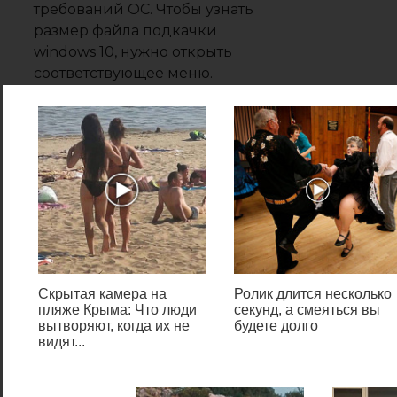
требований ОС. Чтобы узнать
размер файла подкачки
windows 10, нужно открыть
соответствующее меню.
Сделать это можно двумя
способами.
:/>
Бесплатная
программа Recuva для
восстановления
удаленных файлов |
Белые окошки
Скрытая камера на
Ролик длится несколько
Зачем нужен
пляже Крыма: Что люди
секунд, а смеяться вы
вытворяют, когда их не
будете долго
файл подкачки?
видят...
Данная функция