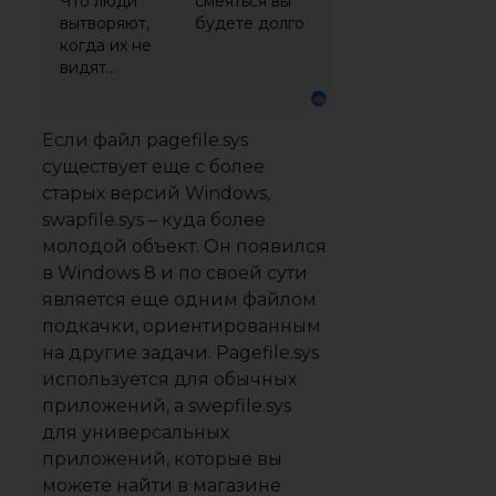
Что люди
смеяться вы
вытворяют,
будете долго
когда их не
видят...
Если файл pagefile.sys
существует еще с более
старых версий Windows,
swapfile.sys – куда более
молодой объект. Он появился
в Windows 8 и по своей сути
является еще одним файлом
подкачки, ориентированным
на другие задачи. Pagefile.sys
используется для обычных
приложений, а swepfile.sys
для универсальных
приложений, которые вы
можете найти в магазине