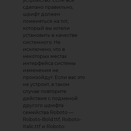
устройство. Если все
сделано правильно,
шрифт должен
поменяться на тот,
который вы хотели
установить в качестве
системного. Не
исключено, что в
некоторых местах
интерфейса системы
изменения не
произойдут. Если вас это
не устроит, в таком
случае повторите
действия с подменой
другого шрифта
семейства Roboto —
Roboto-Bold.ttf, Roboto-
Italic.ttf и Roboto-