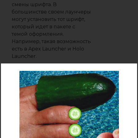
смены шрифта. В
большинстве своем лаунчеры
могут установить тот шрифт,
который идет в пакете с
темой оформления.
Например, такая возможность
есть в Apex Launcher и Holo
Launcher.
Дополнительные опции по
замене шрифта присутствуют
и в Action Launcher 3, который
предлагает изменить его
стиль на один из вариантов