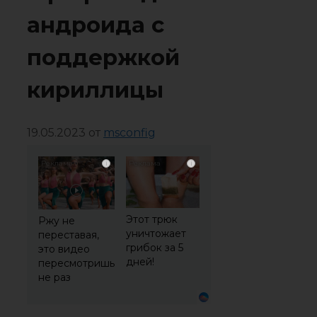
андроида с
поддержкой
кириллицы
19.05.2023
от
msconfig
i
i
Этот трюк
Ржу не
уничтожает
переставая,
грибок за 5
это видео
дней!
пересмотришь
не раз