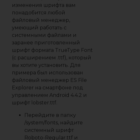
изменения шрифта вам
понадобится любой
файловый менеджер,
умеющий работать с
системными файлами и
заранее приготовленный
шрифт формата TrueType Font
(с расширением .ttf), который
вы хотите установить. Для
примера был использован
файловый менеджер ES File
Explorer на смартфоне под
управлением Android 4.4.2 и
шрифт lobster.ttf.
Перейдите в папку
/system/fonts, найдите
системный шрифт
Roboto-Regular.ttf и