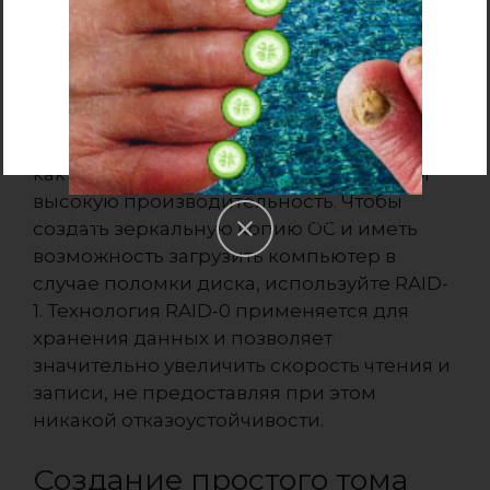
полезный объем составит 400 Гб. Для
четырех дисков по 200 Гб полезный объем
составит 600 Гб и т.д. На томе RAID-5
нельзя хранить системную информацию и
ОС. Обычно, технология RAID-5
применяется для хранения данных, так
как она обеспечивает защиту от сбоев и
высокую производительность. Чтобы
За 5 дней исчезнет даже самый застарелый
создать зеркальную копию ОС и иметь
грибок: вот хитрость
возможность загрузить компьютер в
случае поломки диска, используйте RAID-
1. Технология RAID-0 применяется для
хранения данных и позволяет
значительно увеличить скорость чтения и
записи, не предоставляя при этом
никакой отказоустойчивости.
Создание простого тома