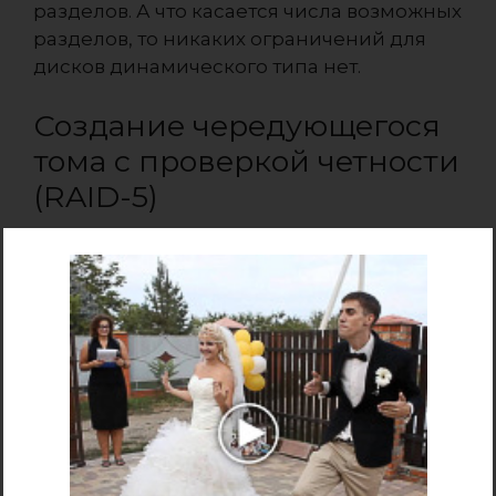
разделов. А что касается числа возможных
разделов, то никаких ограничений для
дисков динамического типа нет.
Создание чередующегося
тома с проверкой четности
(RAID-5)
Преимущества чередующегося тома с
проверкой четности таковы: доступность,
защита от сбоев и высокая
производительность. Для его реализации
требуется, как минимум, три диска или
три нераспределенных участка равных
размеров на отдельных дисках.
Чередование выполняется так же, как и в
технологии RAID-0, но на каждом диске