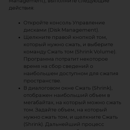
Management), выполните следующие
действия:
Откройте консоль Управление
дисками (Disk Management).
Щелкните правой кнопкой том,
который нужно сжать, и выберите
команду Сжать том (Shrink Volume).
Программа потратит некоторое
время на сбор сведений о
наибольшем доступном для сжатия
пространстве.
В диалоговом окне Сжать (Shrink),
отображен наибольший объем в
мегабайтах, на который можно сжать
том. Задайте объем, на который
нужно сжать том, и щелкните Сжать
(Shrink). Дальнейший процесс