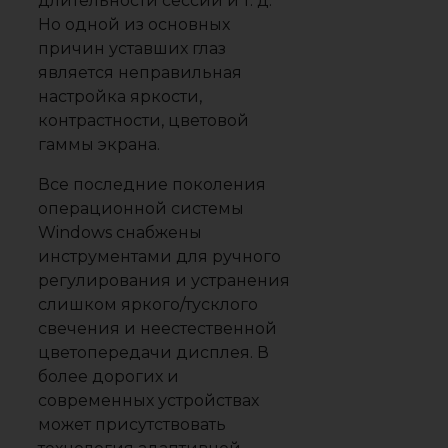
длительности сессии и т. д.
Но одной из основных
причин уставших глаз
является неправильная
настройка яркости,
контрастности, цветовой
гаммы экрана.
Все последние поколения
операционной системы
Windows снабжены
инструментами для ручного
регулирования и устранения
слишком яркого/тусклого
свечения и неестественной
цветопередачи дисплея. В
более дорогих и
современных устройствах
может присутствовать