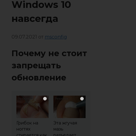
Windows 10
навсегда
09.07.2021
от
msconfig
Почему не стоит
запрещать
обновление
i
i
Грибок на
Эта жгучая
ногтях
мазь
стирается как
разъедает