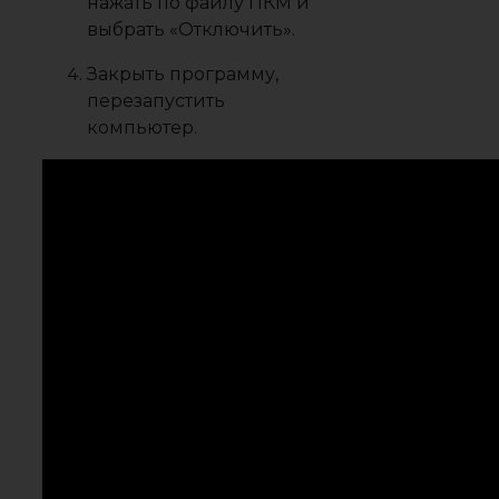
нажать по файлу ПКМ и
выбрать «
Отключить
».
Закрыть программу,
перезапустить
компьютер.