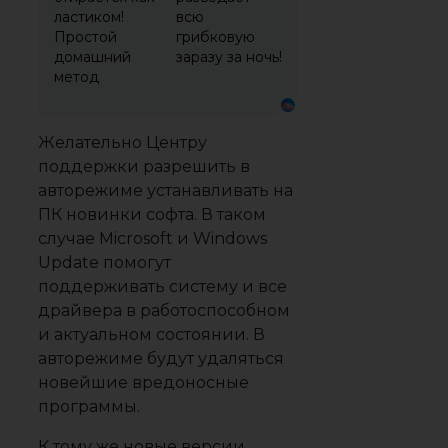
ластиком!
всю
Простой
грибковую
домашний
заразу за ночь!
метод
Желательно Центру
поддержки разрешить в
авторежиме устанавливать на
ПК новинки софта. В таком
случае Microsoft и Windows
Update помогут
поддерживать систему и все
драйвера в работоспособном
и актуальном состоянии. В
авторежиме будут удаляться
новейшие вредоносные
программы.
К тому же новые версии