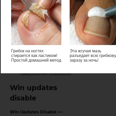
Запустить приложение, в
приветственном окне
нажать
Далее
.
Выбрать пункт
Hide
updates
.
В списке доступных для
отмены патчей поставить
Грибок на ногтях
Эта жгучая мазь
флажки напротив
стирается как ластиком!
разъедает всю грибков
Простой домашний метод
заразу за ночь!
нежелательных.
Нажать
Далее
, дождаться
завершения операции.
Win updates
disable
Win Updates Disable —