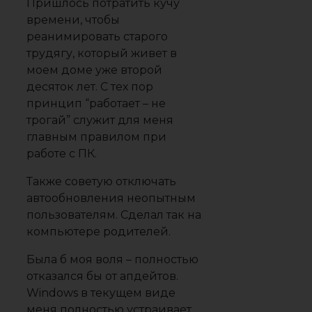
Пришлось потратить кучу
времени, чтобы
реанимировать старого
трудягу, который живет в
моем доме уже второй
десяток лет. С тех пор
принцип “работает – не
трогай” служит для меня
главным правилом при
работе с ПК.
Также советую отключать
автообновления неопытным
пользователям. Сделал так на
компьютере родителей.
Была б моя воля – полностью
отказался бы от апдейтов.
Windows в текущем виде
меня полностью устраивает.