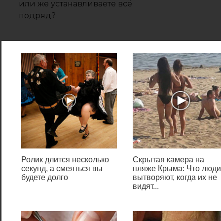
или же устанавливаете всё
подряд?
Show or hide updates
С помощью
Show or hide updates совсем
остановить работу системы
апдейтов нельзя, но отменить
автообновление пакетов
данных можно. Скачивается
программа на ресурсе
Ролик длится несколько
Скрытая камера на
секунд, а смеяться вы
пляже Крыма: Что люди
Microsoft, распространяется по
будете долго
вытворяют, когда их не
бесплатной лицензии.
видят...
Руководство по
использованию: