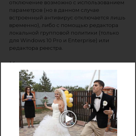
отключение возможно с использованием
параметров (но в данном случае
встроенный антивирус отключается лишь
временно), либо с помощью редактора
локальной групповой политики (только
для Windows 10 Pro и Enterprise) или
редактора реестра.
Как отключить защитник
windows 10 — видео
инструкция
Ввиду того, что описываемое действие в
Windows 10 не такое уж и элементарное,
предлагаю также к просмотру видео, в
котором показано два способа
отключения защитника Windows 10.