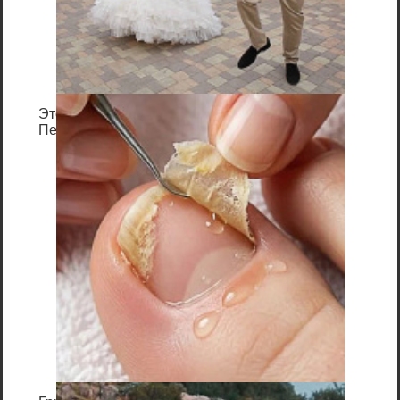
Как отключить центр
защитника windows 10 на
время
Этот танец невесты оставит вас без слов!
Откройте приложение «Настройки».
Пересмотрела 10 раз
Нажмите кнопку Пуск и выберите
«Параметры»
Перейти к «
Обновление
и
безопасность
«
Выберите
Защитник Windows
из
левой панели
Перейдите на страницу настройки
защитника Windows (иконка с