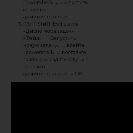
PowerShell» → «Запустить
от имени
администратора»
[Ctrl] [Shift] [Esc] вызов
«Диспетчера задач» →
«Файл» → «Запустить
новую задачу» → вбейте
«powershell» → поставьте
галочку «Создать задачу с
правами
администратора» → OK.