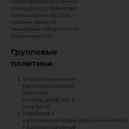
Совет! Программа Overwolf —
помощник для любителей
компьютерных игр. Она
поможет провести
мониторинг FPS до и после
отключения DVR.
Групповые
политики
Откройте изменение
групповой политики,
выполнив
команду
gpedit.msc
в
окне
Win R
.
Перейдите в
расположение
Конфигурация
компьютера
> Административные