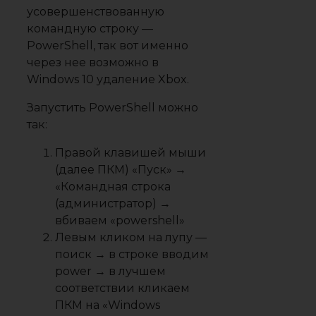
усовершенствованную
командную строку —
PowerShell, так вот именно
через нее возможно в
Windows 10 удаление Xbox.
Запустить PowerShell можно
так:
Правой клавишей мыши
(далее ПКМ) «Пуск» →
«Командная строка
(администратор) →
вбиваем «powershell»
Левым кликом на лупу —
поиск → в строке вводим
power → в лучшем
соответствии кликаем
ПКМ на «Windows