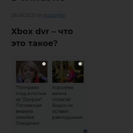
26.06.2021
от
msconfig
Xbox dvr – что
это такое?
i
i
"Потеряли
Королева
стыд в погоне
вагона
за "Диором":
отожгла!
Поплавская
Видео не
вмазала
оставит
семейке
равнодушным
Плющенко