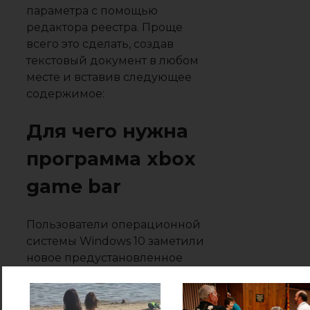
параметра с помощью
редактора реестра. Проще
всего это сделать, создав
текстовый документ в любом
месте и вставив следующее
содержимое:
Для чего нужна
программа xbox
game bar
Пользователи операционной
системы Windows 10 заметили
новое предустановленное
приложение, содержащее
большой набор инструментов
и возможностей, которые