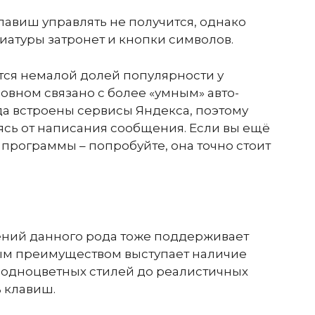
лавиш управлять не получится, однако
иатуры затронет и кнопки символов.
тся немалой долей популярности у
новном связано с более «умным» авто-
да встроены сервисы Яндекса, поэтому
ясь от написания сообщения. Если вы ещё
программы – попробуйте, она точно стоит
ний данного рода тоже поддерживает
ым преимуществом выступает наличие
х одноцветных стилей до реалистичных
 клавиш.