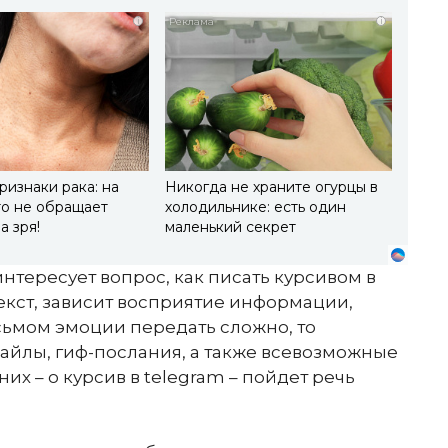
i
i
ризнаки рака: на
Никогда не храните огурцы в
то не обращает
холодильнике: есть один
а зря!
маленький секрет
тересует вопрос, как писать курсивом в
текст, зависит восприятие информации,
сьмом эмоции передать сложно, то
айлы, гиф-послания, а также всевозможные
х – о курсив в telegram – пойдет речь