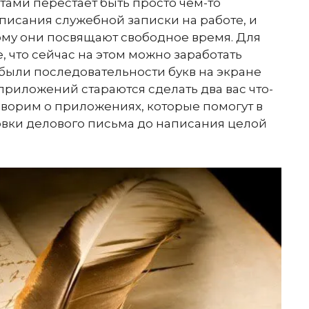
стами перестает быть просто чем-то
исания служебной записки на работе, и
ому они посвящают свободное время. Для
ее, что сейчас на этом можно заработать
 были последовательности букв на экране
приложений стараются сделать два вас что-
оворим о приложениях, которые помогут в
товки делового письма до написания целой