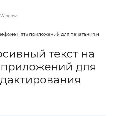
 Windows
рсивный текст на
 приложений для
едактирования