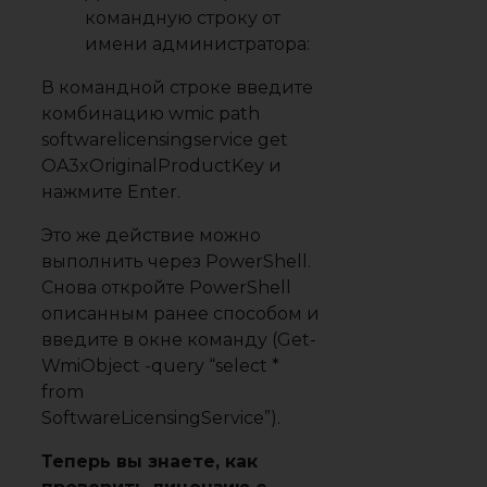
командную строку от
имени администратора:
В командной строке введите
комбинацию wmic path
softwarelicensingservice get
OA3xOriginalProductKey и
нажмите Enter.
Это же действие можно
выполнить через PowerShell.
Снова откройте PowerShell
описанным ранее способом и
введите в окне команду (Get-
WmiObject -query “select *
from
SoftwareLicensingService”).
Теперь вы знаете, как