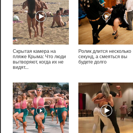
Утилита хранит информацию
о лицензиях в разделе
«Licenses».
Скрытая камера на
Ролик длится несколько
пляже Крыма: Что люди
секунд, а смеяться вы
Бесплатно загрузить с
вытворяют, когда их не
будете долго
SoftPortal
видят...
Speccy
ПО предоставляет не только
информацию о активации, но
и обо всех элементах
ПК.Серийный номер ОС
находится в категории
«Операционная система» в