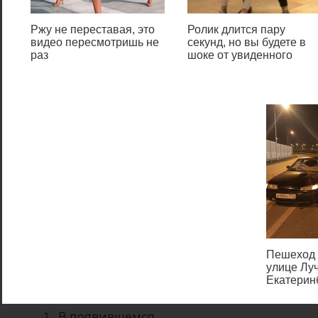
строке «Серийный номер».
Ржу не переставая, это
Ролик длится пару
видео пересмотришь не
секунд, но вы будете в
В случае отсутствия
раз
шоке от увиденного
наклейки, информацию о
коде искали:
Чтобы узнать ключ активации
на Windows 10 пользователю
нужно выполнить действия:
Открыть Панель
управления или
щёлкнуть правой
кнопкой мыши на
рабочем столе или на
значке
“Мой компьютер”
.
Пешеход 
улице Луч
Екатерин
В появившемся