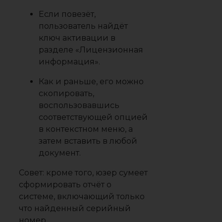
Если повезёт,
пользователь найдёт
ключ активации в
разделе «Лицензионная
информация».
Как и раньше, его можно
скопировать,
воспользовавшись
соответствующей опцией
в контекстном меню, а
затем вставить в любой
документ.
Совет:
кроме того, юзер сумеет
сформировать отчёт о
системе, включающий только
что найденный серийный
номер.