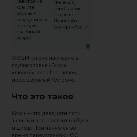
Никогда не
Пешеход
храните
погиб ночью
огурцы в
на улице
холодильнике:
Лучистой в
есть один
Екатеринбурге
маленький
секрет
О OEM-ключе написано в
подзаголовке «Виды
ключей», Installed – ключ,
используемый Windows.
Что это такое
Ключ — это двадцати пяти
значный код. Состоит из букв
и цифр. Применяется во
время переустановки ОС.