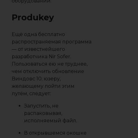
оборудовании.
Produkey
Ещё одна бесплатно
распространяемая программа
— от известнейшего
разработчика Nir Sofer.
Пользоваться ею не труднее,
чем отключить обновление
Виндовс 10; юзеру,
желающему пойти этим
путём, следует:
Запустить, не
распаковывая,
исполняемый файл.
В открывшемся окошке