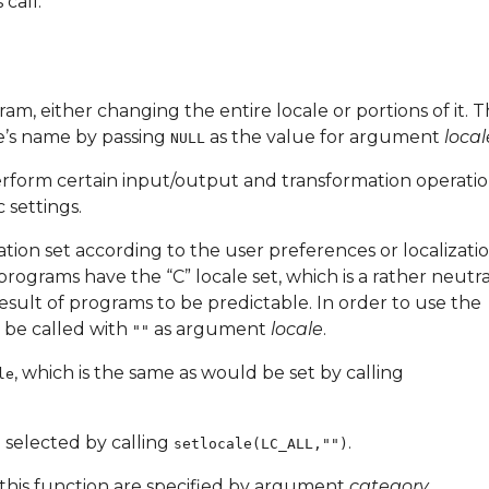
 call.
am, either changing the entire locale or portions of it. 
le’s name by passing
as the value for argument
local
NULL
erform certain input/output and transformation operati
 settings.
ion set according to the user preferences or localizatio
 programs have the “C” locale set, which is a rather neutra
result of programs to be predictable. In order to use the
n be called with
as argument
locale
.
""
, which is the same as would be set by calling
le
 selected by calling
.
setlocale(LC_ALL,"")
o this function are specified by argument
category
.