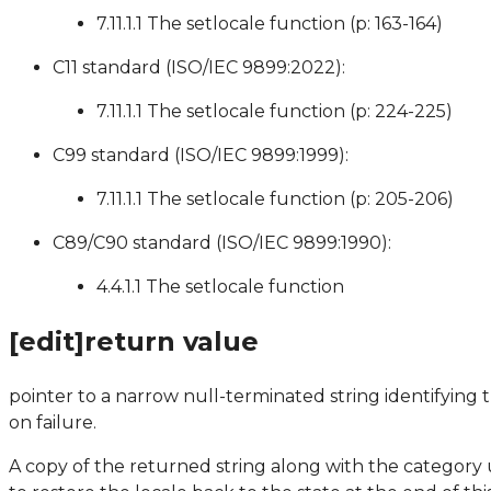
7.11.1.1 The setlocale function (p: 163-164)
C11 standard (ISO/IEC 9899:2022):
7.11.1.1 The setlocale function (p: 224-225)
C99 standard (ISO/IEC 9899:1999):
7.11.1.1 The setlocale function (p: 205-206)
C89/C90 standard (ISO/IEC 9899:1990):
4.4.1.1 The setlocale function
[edit]return value
pointer to a narrow null-terminated string identifying t
on failure.
A copy of the returned string along with the category u