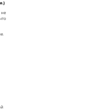
я.)
 не
что
е.
ой