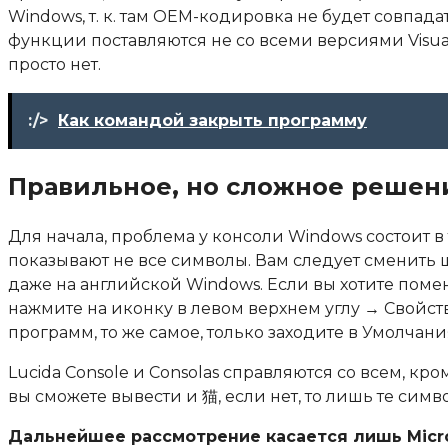
Windows, т. к. там OEM-кодировка не будет совпада
функции поставляются не со всеми версиями Visual
просто нет.
:/>
Как командой закрыть программу
Правильное, но сложное решен
Для начала, проблема у консоли Windows состоит в 
показывают не все символы. Вам следует сменить 
даже на английской Windows. Если вы хотите поме
нажмите на иконку в левом верхнем углу → Свойст
программ, то же самое, только заходите в Умолчания
Lucida Console и Consolas справляются со всем, к
вы сможете вывести и 猫, если нет, то лишь те сим
Дальнейшее рассмотрение касается лишь Microso