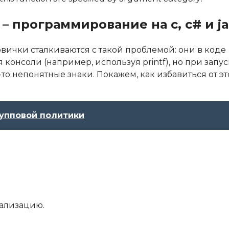
– программирование на c, c# и ja
вички сталкиваются с такой проблемой: они в коде
консоли (например, используя printf), но при запус
о непонятные знаки. Покажем, как избавиться от э
упповой политики
кализацию.