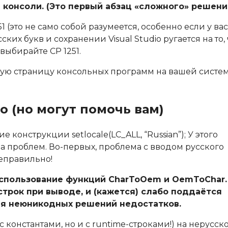
консоли. (Это первый абзац «сложного» решени
 (это не само собой разумеется, особенно если у вас
их букв и сохранении Visual Studio ругается на то, 
выбирайте CP 1251.
вую страницу консольных программ на вашей систем
 (но могут помочь вам)
конструкции setlocale(LC_ALL, “Russian”); У этого
ора проблем. Во-первых, проблема с вводом русского
неправильно!
использование функций CharToOem и OemToChar.
трок при выводе, и (кажется) слабо поддаётся
ля неюникодных решений недостатков.
 с константами, но и с runtime-строками!) на нерусск