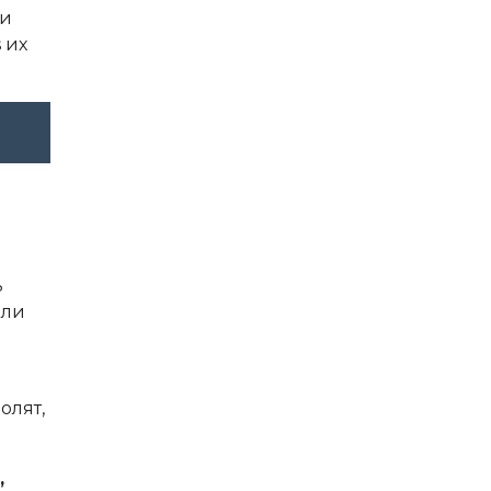
ти
 их
ь
оли
олят,
,