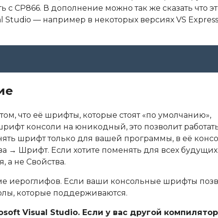
ть с CP866. В дополнение можно так же сказать что э
 Studio — например в некоторых версиях VS Express
ие
том, что её шрифты, которые стоят «по умолчанию»,
шрифт консоли на юникодный, это позволит работат
нять шрифт только для вашей программы, в её конс
ва → Шрифт. Если хотите поменять для всех будущих
, а не Свойства.
роме иероглифов. Если ваши консольные шрифты позв
волы, которые поддерживаются.
ft Visual Studio. Если у вас другой компилятор