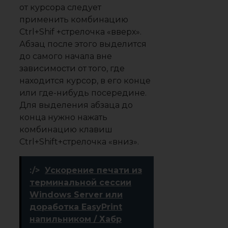
от курсора следует
применить комбинацию
Ctrl+Shif +стрелочка «вверх».
Абзац после этого выделится
до самого начала вне
зависимости от того, где
находится курсор, в его конце
или где-нибудь посередине.
Для выделения абзаца до
конца нужно нажать
комбинацию клавиш
Ctrl+Shift+стрелочка «вниз».
:/>
Ускорение печати из
терминальной сессии
Windows Server или
доработка EasyPrint
напильником / Хабр