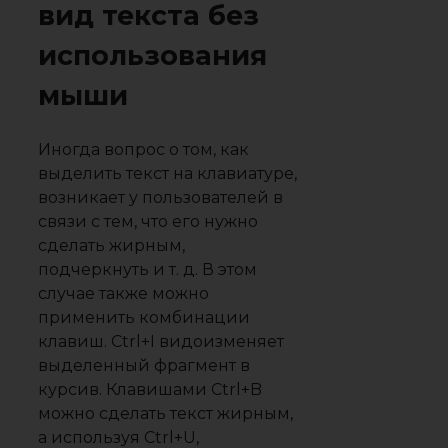
вид текста без
использования
мыши
Иногда вопрос о том, как
выделить текст на клавиатуре,
возникает у пользователей в
связи с тем, что его нужно
сделать жирным,
подчеркнуть и т. д. В этом
случае также можно
применить комбинации
клавиш. Ctrl+I видоизменяет
выделенный фрагмент в
курсив. Клавишами Ctrl+B
можно сделать текст жирным,
а используя Ctrl+U,