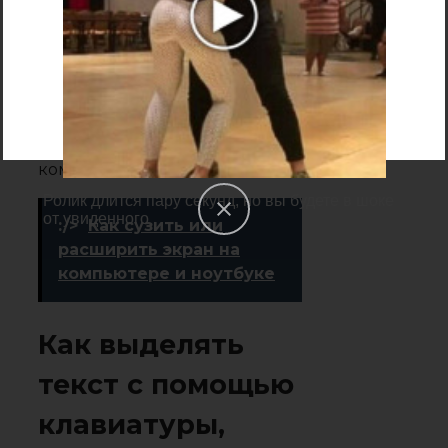
используют клавишу Tab
(переход по кругу от папок к
файлам, находящимся в них,
кнопке «Открыть», кнопке
«Отмена» и т. д.) и стрелочки.
Для того чтобы создать новый
документ, следует нажать
комбинацию Ctrl+N.
Ролик длится пару секунд, но вы будете в шоке
от увиденного
:/>
Как сузить или
расширить экран на
компьютере и ноутбуке
Как выделять
текст с помощью
клавиатуры,