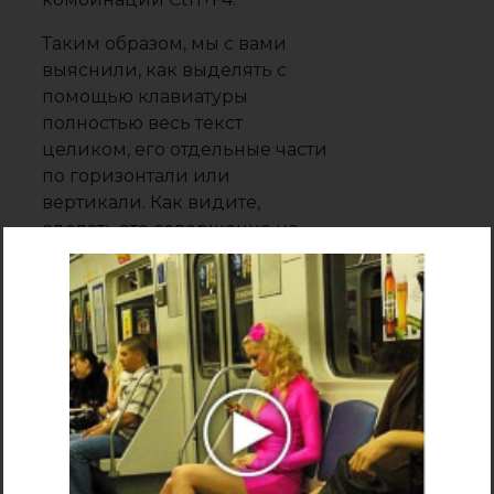
Таким образом, мы с вами
выяснили, как выделять с
помощью клавиатуры
полностью весь текст
целиком, его отдельные части
по горизонтали или
вертикали. Как видите,
сделать это совершенно не
сложно. Так что, если у вас
сломается мышка, вы теперь
сможете без труда допечатать
начатый документ.
Как открыть
файл или
создать новый