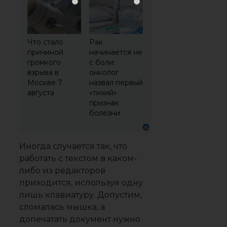
i
i
Что стало
Рак
причиной
начинается не
громкого
с боли:
взрыва в
онколог
Москве 7
назвал первый
августа
«тихий»
признак
болезни
Иногда случается так, что
работать с текстом в каком-
либо из редакторов
приходится, используя одну
лишь клавиатуру. Допустим,
сломалась мышка, а
допечатать документ нужно