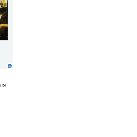
!
для