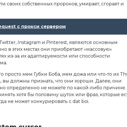
ти своих собственных пророков, умирает, сгорает и
request с прокси сервером
witter, Instagram и Pinterest, являются основным
но в этих местах они приобретают «массовую»
ях из-за их адаптируемости или способности
ма.
то просто мем Губки Боба, мем дожа или что-то из T
ть, вы должны признать, что они хороши. Далее, они
ть, но определенно не можете по какой-либо причине.
инять хотя бы половину шуток или фраз, которые ес
а не может конкурировать с dat boi.
stom cursor