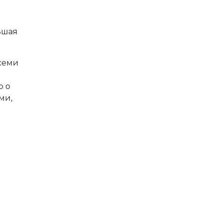
ьшая
всеми
р о
ми,