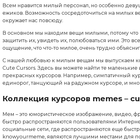
Всем нравится милый персонал, но особенно деву
ежиков. Возможность сосредоточиться на милых ве
окружает нас повсюду.
В основном мы находим вещи милыми, потому что 
защитить их, увидеть их, полюбоваться ими. Это в
ощущение, что что-то милое, очень трудно объясни
С нашей любовью к милым вещам мы выпускаем ко
Cute Cursors. Здесь вы можете найти те маленькие
прекрасных курсоров. Например, симпатичный ку
единорог, танцующий на радужном курсоре, и мног
Коллекция курсоров memes – cu
Мем – это юмористическое изображение, видео, фра
быстро распространяются пользователями Интернет
социальные сети, где распространяются еще быстрее
knowyourmeme, являются лучшими местами для по