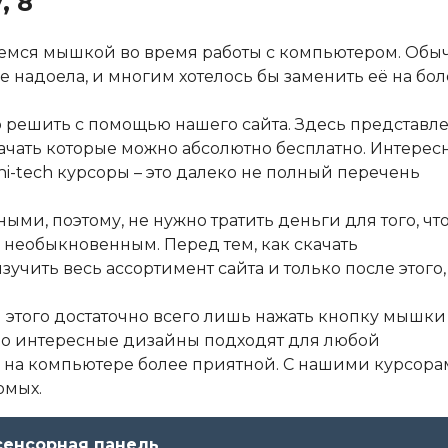
, 8
емся мышкой во время работы с компьютером. Обы
 надоела, и многим хотелось бы заменить её на бол
о решить с помощью нашего сайта. Здесь представл
ачать которые можно абсолютно бесплатно. Интерес
i-tech курсоры – это далеко не полный перечень
ми, поэтому, не нужно тратить деньги для того, чт
необыкновенным. Перед тем, как скачать
чить весь ассортимент сайта и только после этого,
я этого достаточно всего лишь нажать кнопку мышки
тно интересные дизайны подходят для любой
 на компьютере более приятной. С нашими курсора
омых.
 сенсорная панель