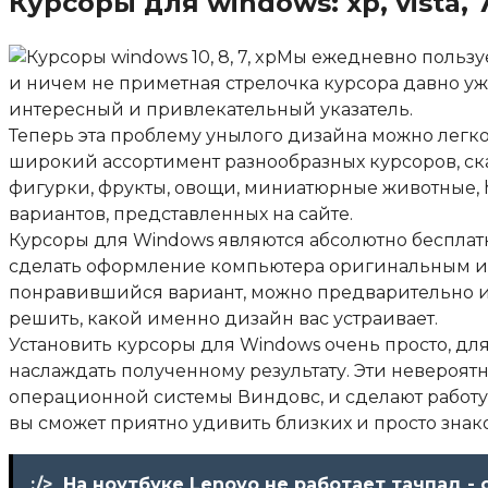
Курсоры для windows: xp, vista, 7
Мы ежедневно пользу
и ничем не приметная стрелочка курсора давно уже
интересный и привлекательный указатель.
Теперь эта проблему унылого дизайна можно легк
широкий ассортимент разнообразных курсоров, ск
фигурки, фрукты, овощи, миниатюрные животные, h
вариантов, представленных на сайте.
Курсоры для Windows являются абсолютно бесплатны
сделать оформление компьютера оригинальным и 
понравившийся вариант, можно предварительно изу
решить, какой именно дизайн вас устраивает.
Установить курсоры для Windows очень просто, дл
наслаждать полученному результату. Эти невероя
операционной системы Виндовс, и сделают работу
вы сможет приятно удивить близких и просто знак
:/>
На ноутбуке Lenovo не работает тачпад -