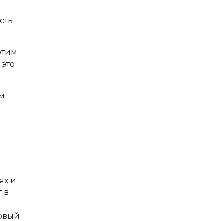
сть
отим
 это
ем
ях и
 в
новый