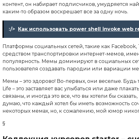
контент, он набирает подписчиков, умудряется най
каким-то образом воскрешает все за одну ночь.
:/>
Как использовать power shell invoke web 
Платформы социальных сетей, такие как Facebook, T
средством транспортировки интернет-мемов, имен
популярность. Мемы доминируют в социальных сет
пользователя создавать пародии или вариации ме
Мемы – это здорово! Во-первых, они веселые. Будь 
Life – это заставляет вас улыбаться или даже плака
связаны, и иногда это все, что вы хотели бы сказа
думаю, что каждый хотел бы иметь возможность соч
некоторых мемах, но, к сожалению, мой юмор никогд
§
Коллекция курсоров starter – cu