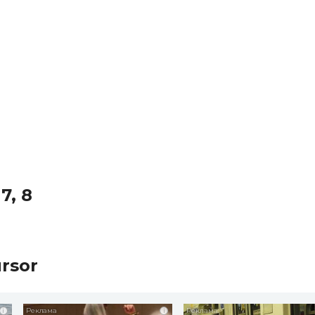
7, 8
rsor
i
i