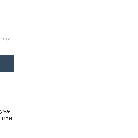
дзаки
 уже
о или