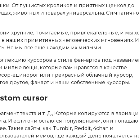
шки. От пушистых кроликов и приятных щенков до
щах, животных и товарах универсальна. Симпатично
они хрупкие, почитаемые, привлекательные, и мы х
се в наших примитивных человеческих мгновениях. И
ть. Но мы все еще находим их милыми.
ллекцию курсоров в стиле фан-артов под названи
 и милые вещи, которые вам нравятся в качестве
рсор-единорог или прекрасный облачный курсор,
ое другое, фанарт и наши собственные курсоры.
stom cursor
гмент текста и т. Д., Которые копируются в вариаци
а. И если они остаются популярными, они попадают
. Такие сайты, как Tumblr, Reddit, 4chan и
льзователей мемов, где каждый день появляется 