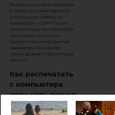
быстрым способом отправить
в печать документ является
комбинация клавиш на
клавиатуре – Ctrl+P. После
нажатия сразу же появляется
окно печати, в котором
задаются все необходимые
параметры: количество
копий, формат и ориентация
листа и т.
Как распечатать
с компьютера
если нету значка
печать?