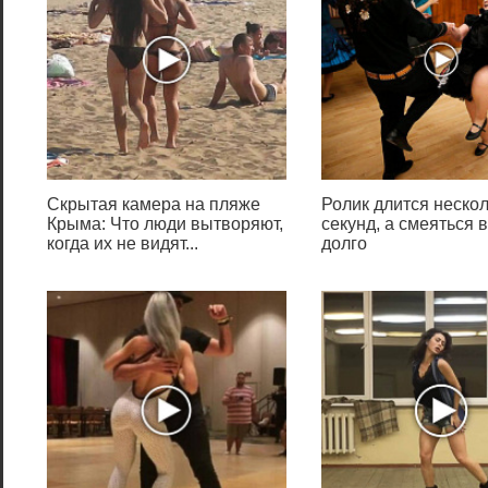
Печать на стандартном
принтере
Какая
комбинация
клавиш в
Скрытая камера на пляже
Ролик длится неско
Windows
Крыма: Что люди вытворяют,
секунд, а смеяться 
когда их не видят...
долго
выводит
документ на
печать?
Часто используемые
сочетания клавиш