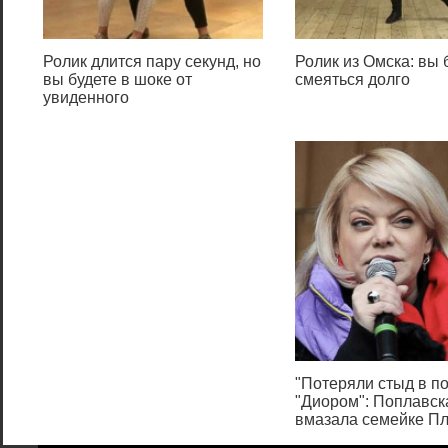
Как выделить
текст и его
Ролик длится пару секунд, но
Ролик из Омска: вы 
вы будете в шоке от
смеяться долго
распечатать?
увиденного
Чтобы выбрать текст, который
будет распечатан на
принтере, нужно выделить
текст левой кнопкой мыши.
Нажимаем левой кнопкой
мыши в начале текста и не
отпуская ее двигаете мышь к
последнему слову в этом
документе. Таким образом, у
вас должен выделиться текст,
"Потеряли стыд в по
который вы хотите
"Диором": Поплавск
распечатать.
вмазала семейке П