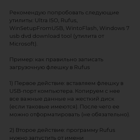
Рекомендую попробовать следующие
утилиты: Ultra ISO, Rufus,
WinSetupFromUSB, WintoFlash, Windows 7
usb dvd download tool (утилита от
Microsoft).
Пример: как правильно записать
загрузочную флешку в Rufus
1) Первое действие: вставляем флешку в
USB-порт компьютера. Копируем с нее
все важные данные на жесткий диск
(если таковые имеются). После чего ее
можно отформатировать (не обязательно).
2) Второе действие: программу Rufus
нужно запустить от имени