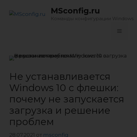
Перейти
MSconfig.ru
к
содержимому
Команды конфигурации Windows
Меню
Не устанавливается
Windows 10 с флешки:
почему не запускается
загрузка и решение
проблем
28.07.2021
от
msconfig