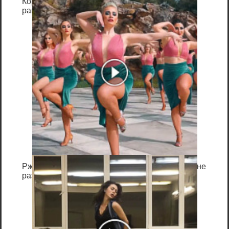
Королева вагона отожгла! Видео не оставит
равнодушным
Если у вас старый компьютер — то
вполне возможно, что у вас он может
вообще не поддерживать вариант
загрузки с USB-флешек (правда, в этом
случае вы и настроить BIOS не сможете
— в нем просто не будет пункта для
выбора USB-Flash Drive (т.е. это будет
очевидно) ).
Если у вас старый ПК и вы хотите
произвести установку с флешки, есть
несколько путей:
Ржу не переставая, это видео пересмотришь не
раз
Менеджер загрузки Plop Boot Manager
Возможно, загрузочная флешка не видна
не только при загрузке компьютера, а