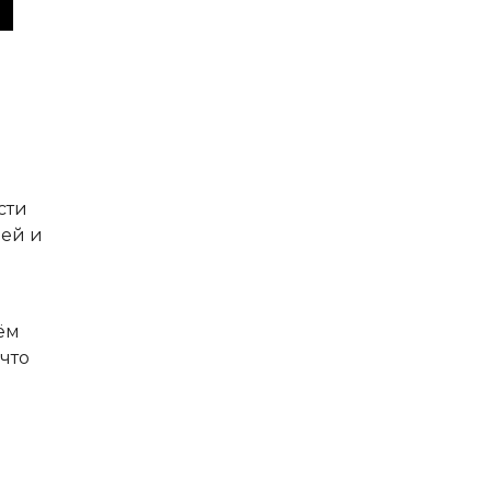
1
сти
лей и
ём
что