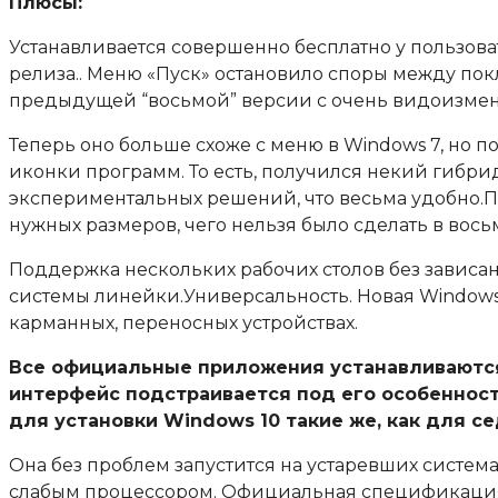
Плюсы:
Устанавливается совершенно бесплатно у пользова
релиза.. Меню «Пуск» остановило споры между п
предыдущей “восьмой” версии с очень видоизмен
Теперь оно больше схоже с меню в Windows 7, но
иконки программ. То есть, получился некий гиб
экспериментальных решений, что весьма удобно
нужных размеров, чего нельзя было сделать в вось
Поддержка нескольких рабочих столов без завис
системы линейки.Универсальность. Новая Windows 
карманных, переносных устройствах.
Все официальные приложения устанавливаются 
интерфейс подстраивается под его особенност
для установки Windows 10 такие же, как для с
Она без проблем запустится на устаревших систе
слабым процессором. Официальная спецификация