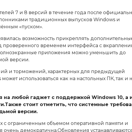
телей 7 и 8 версий в течение года после официаль
оклонниками традиционных выпусков Windows и
ённым «пуском».
 появилась возможность прикреплять дополнительны
рид проверенного временем интерфейса с вкраплен
.Полноэкранные приложения можно уменьшить до
мой версии.
аний и торможений, характерных для предыдущей
может использоваться как на настольных ПК, так и 
на любой гаджет с поддержкой Windows 10, а 
и.Также стоит отметить, что системные требов
едьмой версии.
мах с ограниченным объемом оперативной памяти и
 очень демократична.Обновления устанавливаютс