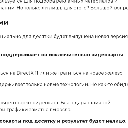
пользуется для подбора рекламных материалов и
нии. Но только ли лишь для этого? Большой вопро
ами
пециально для десятки будет выпущена новая версия
ько поддерживает он исключительно видеокарты
я на DirectX 11 или же тратиться на новое железо.
держивает только новые технологии. Но как-то обид
льцев старых видеокарт. Благодаря отличной
ой графики заметно выросла.
еокарты под десятку и результат будет налицо.