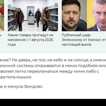
ы
Какие товары пропадут из
Публичный удар
магазинов с 1 августа 2026
Зеленскому от Кличко: эт
года
настоящий вызов
ание? Не дверь, не пол, не небо и не солнце, а имен
ционной системы открываются в неких подобиях ок
позволяет легко переключаться между ними либо с
ра типа мышки.
сы и минусы Виндовс.