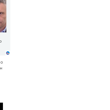
о
но
он