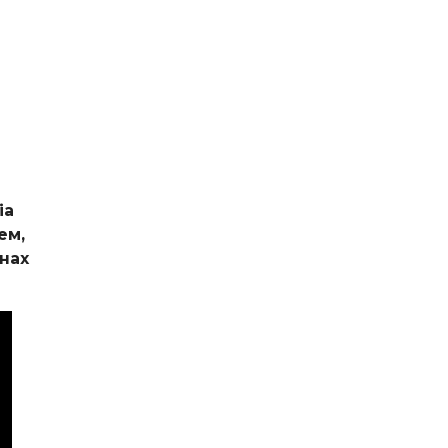
ia
ем,
нах