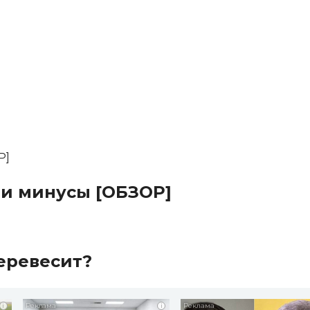
и минусы [ОБЗОР]
еревесит?
i
i