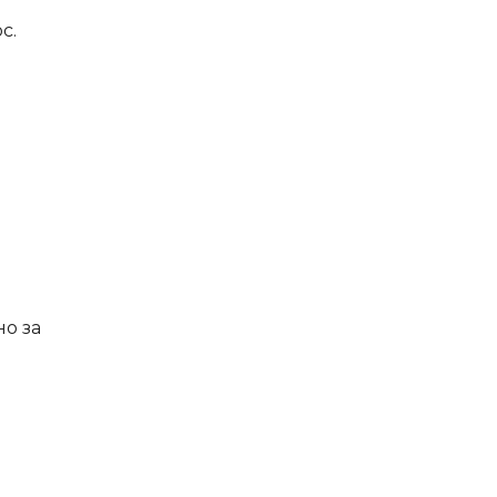
с.
но за