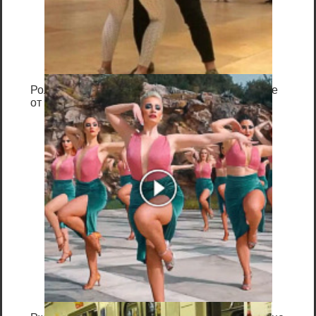
Ролик длится пару секунд, но вы будете в шоке
от увиденного
Шаг 4: Нажмите кнопку «Удалить», чтобы
удалить проигрыватель Windows Media из
установленной Windows 10.
Не секрет, что Windows Media Player давно
не является самым мощным и
эффективным средством для
воспроизведения медиафайлов. Многие
пользователи применяют в качестве
плееров более современные и