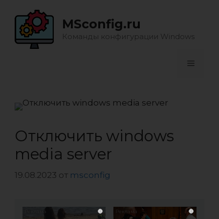
Перейти
к
MSconfig.ru
содержимому
Команды конфигурации Windows
Меню
Отключить windows
media server
19.08.2023
от
msconfig
i
i