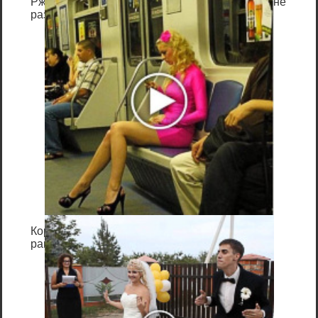
Ржу не переставая, это видео пересмотришь не
функциональные приложения, не
раз
вспоминая о стандартных средствах
Windows. Нет ничего удивительного в том,
что возникает вопрос удаления Windows
Media Player, но проблема заключается в
том, что его нельзя удалить таким же
точно способом, как любую
установленную программу. Стандартный
медиапроигрыватель является частью
операционной системы и не может быть
удален, его можно только отключить с
помощью панели управления.
Рассмотрим подробнее этот процесс.
Королева вагона отожгла! Видео не оставит
равнодушным
:/>
Программы для веб-камеры
скачать бесплатно на Windows 10