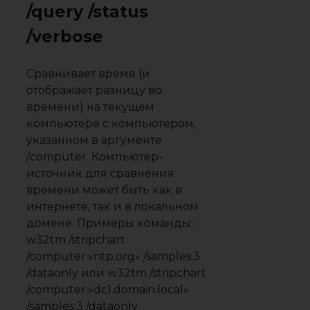
/query /status
/verbose
Сравнивает время (и
отображает разницу во
времени) на текущем
компьютере с компьютером,
указанном в аргументе
/computer. Компьютер-
источник для сравнения
времени может быть как в
интернете, так и в локальном
домене. Примеры команды:
w32tm /stripchart
/computer:»ntp.org» /samples:3
/dataonly или w32tm /stripchart
/computer:»dc1.domain.local»
/samples:3 /dataonly