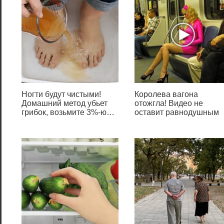
2. В первой вкладке
активируйте опцию
«Установить время
автоматически».
Ногти будут чистыми!
Королева вагона
Домашний метод убьет
отожгла! Видео не
грибок, возьмите 3%-ю…
оставит равнодушным
3. Про скрольте вниз, до
надписи: «Сопутствующие