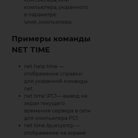
компьютера, указанного
в параметре
\имя_компьютера.
Примеры команды
NET TIME
net help time —
отображение справки
для указанной команды
net;
net time \PC1— вывод на
экран текущего
времение сервера в сети
для компьютера PC1;
net time /querysntp —
отображение на экране