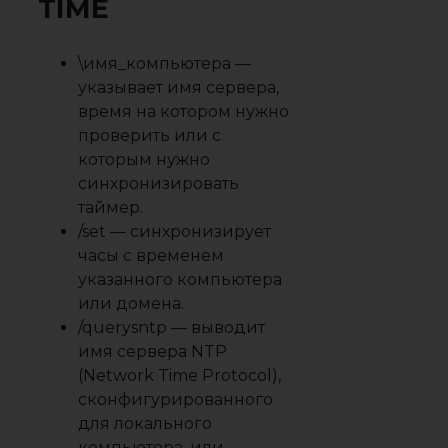
TIME
\имя_компьютера —
указывает имя сервера,
время на котором нужно
проверить или с
которым нужно
синхронизировать
таймер.
/set — синхронизирует
часы с временем
указанного компьютера
или домена.
/querysntp — выводит
имя сервера NTP
(Network Time Protocol),
сконфигурированного
для локального
компьютера, или