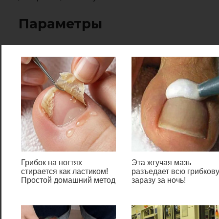
Параметры
Настройка синхронизации
данным способом,
относительно недавняя, и
может использоваться только
на Виндовс 10, так-как
«Параметры системы» в том
виде в котором они
представлены есть только на
десятке.
Грибок на ногтях
Эта жгучая мазь
стирается как ластиком!
разъедает всю грибков
Простой домашний метод
заразу за ночь!