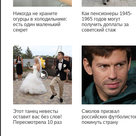
параметры», и перейдите по
ссылке «Формат даты,
Никогда не храните
Как пенсионеры 1945-
времени и региона».
огурцы в холодильнике:
1965 годов могут
есть один маленький
получить доплаты за
секрет
советский стаж
Этот танец невесты
Смолов призвал
оставит вас без слов!
российских футболисто
Пересмотрела 10 раз
покинуть страну