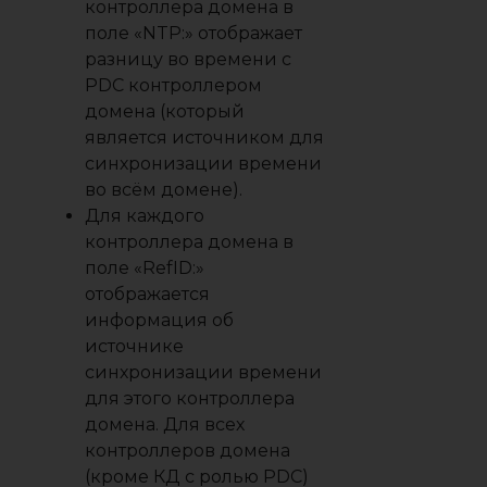
контроллера домена в
поле «NTP:» отображает
разницу во времени с
PDC контроллером
домена (который
является источником для
синхронизации времени
во всём домене).
Для каждого
контроллера домена в
поле «RefID:»
отображается
информация об
источнике
синхронизации времени
для этого контроллера
домена. Для всех
контроллеров домена
(кроме КД с ролью PDC)