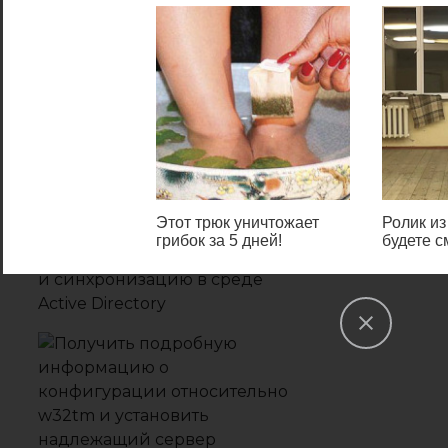
5. Перейдите в указанный на
скриншоте раздел.
Этот трюк уничтожает
Ролик из
грибок за 5 дней!
будете с