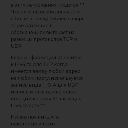
в этих же условиях пишется *:*.
Что тоже не особо логично и
сбивает с толку. Точнее говоря
такое различие в
обозначениях вытекает из
разницы протоколов TCP и
UDP.
Если информация относится
к IPv6, то для TCP когда
имеется ввиду любой адрес
на любом порту, используется
запись вида [::]:0. А для UDP
используются одинаковые
нотации как для IP, так и для
IPv6, то есть *:*
Нужно помнить, что
некоторые из этих