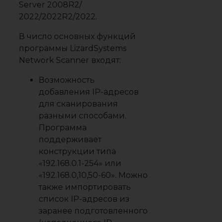
Server 2008R2/
2022/2022R2/2022.
В число основных функций
программы LizardSystems
Network Scanner входят:
Возможность
добавления IP-адресов
для сканирования
разными способами.
Программа
поддерживает
конструкции типа
«192.168.0.1-254» или
«192.168.0,10,50-60». Можно
также импортировать
список IP-адресов из
заранее подготовленного