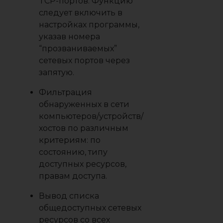
TCP-портов. Функцию
следует включить в
настройках программы,
указав номера
“прозваниваемых”
сетевых портов через
запятую.
Фильтрация
обнаруженных в сети
компьютеров/устройств/
хостов по различным
критериям: по
состоянию, типу
доступных ресурсов,
правам доступа.
Вывод списка
общедоступных сетевых
ресурсов со всех