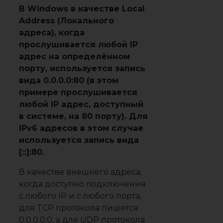
В Windows в качестве Local
Address (Локального
адреса), когда
прослушивается любой IP
адрес на определённом
порту, используется запись
вида 0.0.0.0:80 (в этом
примере прослушивается
любой IP адрес, доступный
в системе, на 80 порту). Для
IPv6 адресов в этом случае
используется запись вида
[::]:80.
В качестве внешнего адреса,
когда доступно подключения
с любого IP и с любого порта,
для TCP протокола пишется
0.0.0.0:0, а для UDP протокола