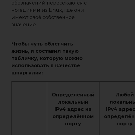
обозначений пересекаются с
нотациями из Linux, где они
имеют своё собственное
значение.
Чтобы чуть облегчить
жизнь, я составил такую
табличку, которую можно
использовать в качестве
шпаргалки:
Определённый
Любой
локальный
локальн
IPv4 адрес на
IPv4 адрес
определённом
определён
порту
порту