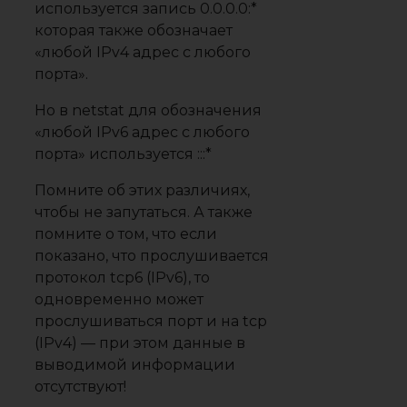
используется запись 0.0.0.0:*
которая также обозначает
«любой IPv4 адрес с любого
порта».
Но в netstat для обозначения
«любой IPv6 адрес с любого
порта» используется :::*
Помните об этих различиях,
чтобы не запутаться. А также
помните о том, что если
показано, что прослушивается
протокол tcp6 (IPv6), то
одновременно может
прослушиваться порт и на tcp
(IPv4) — при этом данные в
выводимой информации
отсутствуют!