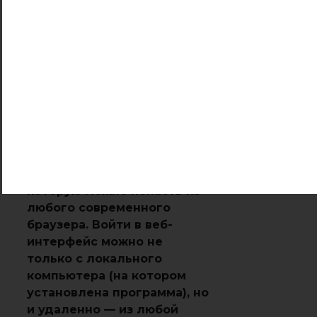
Вообще, Lansweeper нельзя
назвать просто IP-сканером —
это целый большой набор
административных сетевых
инструментов. И работает
программа не как обычная
Windows-программа.
Управление приложением
осуществляется через веб-
консоль (веб-интерфейс), в
которую можно попасть из
любого современного
браузера. Войти в веб-
интерфейс можно не
только с локального
компьютера (на котором
установлена программа), но
и удаленно — из любой