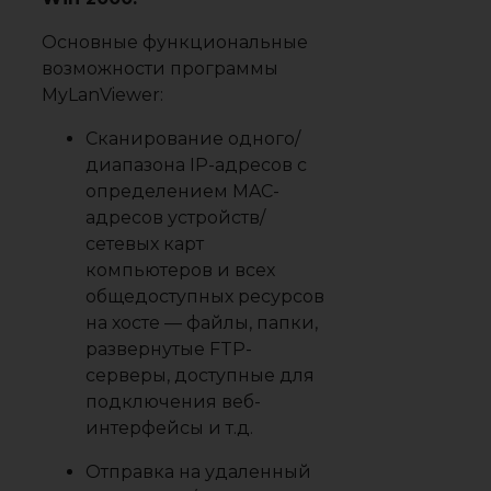
Основные функциональные
возможности программы
MyLanViewer:
Сканирование одного/
диапазона IP-адресов с
определением MAC-
адресов устройств/
сетевых карт
компьютеров и всех
общедоступных ресурсов
на хосте — файлы, папки,
развернутые FTP-
серверы, доступные для
подключения веб-
интерфейсы и т.д.
Отправка на удаленный