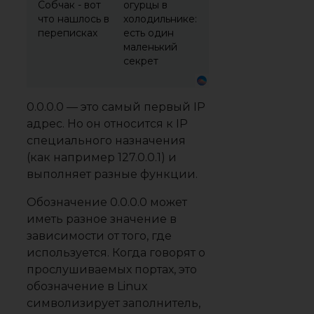
Собчак - вот
огурцы в
что нашлось в
холодильнике:
переписках
есть один
маленький
секрет
0.0.0.0 — это самый первый IP
адрес. Но он относится к IP
специального назначения
(как например 127.0.0.1) и
выполняет разные функции.
Обозначение 0.0.0.0 может
иметь разное значение в
зависимости от того, где
используется. Когда говорят о
прослушиваемых портах, это
обозначение в Linux
символизирует заполнитель,