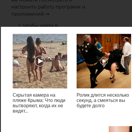
настроить работу программ и
приложений ⇒
Чтобы зайти в
“Диспетчер задач”,
нажмите комбинацию
клавиш
Ctrl Shift Esc
.
Если у вас открылся
упрощенный вариант, то
нажмите в левом нижнем
углу
кнопку “Подробнее”
Скрытая камера на
Ролик длится несколько
пляже Крыма: Что люди
секунд, а смеяться вы
вытворяют, когда их не
будете долго
.
видят...
Выберите вкладку
“Автозагрузка”.
Выведется список всех