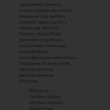
программу принято
считать одним из лучших
решений при выборе
способа переноса ОС с
hdd на ssd. MiniTool
Partition Wizard Free
отличается удобным,
интуитивно понятным
интерфейсом,
многофункциональностью,
поддержкой всех типов
жёстких дисков,
распознаваемых
Windows;
MiniTool Partition
Wizard Free