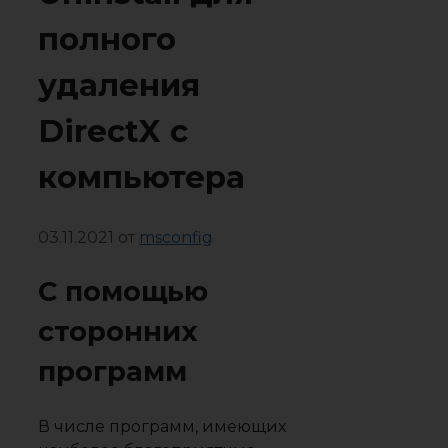
полного
удаления
DirectX с
компьютера
03.11.2021
от
msconfig
C помощью
сторонних
программ
В числе программ, имеющих