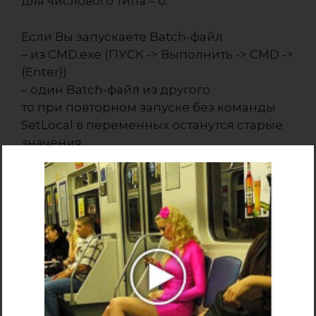
для числового типа = 0.
Если Вы запускаете Batch-файл
– из CMD.exe (ПУСК -> Выполнить -> CMD ->
{Enter})
– один Batch-файл из другого
то при повторном запуске без команды
SetLocal в переменных останутся старые
значения.
Область видимости переменной,
заданной командой Set, является текущая
среда интерпретатора, если батник
запущен через нее (CMD.exe) (и внутри
нет команды локализации SetLocal), или
сессия самого батника, если двойным
кликом по нему.