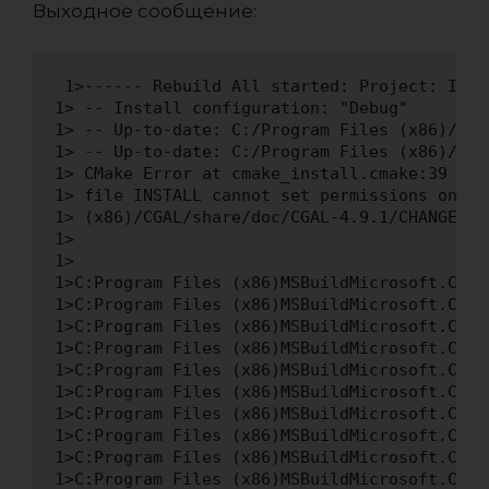
Выходное сообщение:
 1>------ Rebuild All started: Project: INST
1> -- Install configuration: "Debug"

1> -- Up-to-date: C:/Program Files (x86)/CGA
1> -- Up-to-date: C:/Program Files (x86)/CGA
1> CMake Error at cmake_install.cmake:39 (fil
1> file INSTALL cannot set permissions on "C
1> (x86)/CGAL/share/doc/CGAL-4.9.1/CHANGES"

1>

1>

1>C:Program Files (x86)MSBuildMicrosoft.Cppv
1>C:Program Files (x86)MSBuildMicrosoft.Cppv
1>C:Program Files (x86)MSBuildMicrosoft.Cppv
1>C:Program Files (x86)MSBuildMicrosoft.Cppv
1>C:Program Files (x86)MSBuildMicrosoft.Cppv
1>C:Program Files (x86)MSBuildMicrosoft.Cppv
1>C:Program Files (x86)MSBuildMicrosoft.Cppv
1>C:Program Files (x86)MSBuildMicrosoft.Cppv
1>C:Program Files (x86)MSBuildMicrosoft.Cppv
1>C:Program Files (x86)MSBuildMicrosoft.Cppv