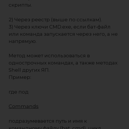
скрипты.
2) Через реестр (выше по ссылкам).
3) Через ключи CMD.exe, если бат-файл
или команда запускается через него, а не
напрямую.
Метод может использоваться в
однострочных командах, а также методах
Shell других ЯП.
Пример:
где под
Commands
подразумевается путь и имя к
командному файлу (bat, cmd), цикл,