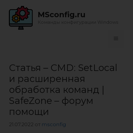
Перейти
к
MSconfig.ru
содержимому
Команды конфигурации Windows
Меню
Статья – CMD: SetLocal
и расширенная
обработка команд |
SafeZone – форум
помощи
21.07.2022
от
msconfig