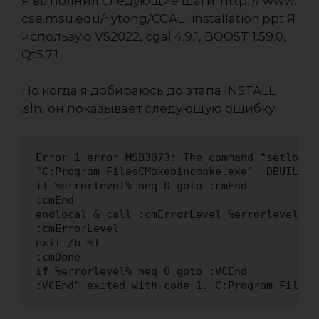
Я выполнил следующие шаги:
http: // www.
cse.msu.edu/~ytong/CGAL_installation.ppt
Я
использую VS2022, cgal 4.9.1, BOOST 1.59.0,
Qt5.7.1
Но когда я добираюсь до этапа INSTALL
.sln, он показывает следующую ошибку:
Error 1 error MSB3073: The command "setlocal

"C:Program FilesCMakebincmake.exe" -DBUILD_T
if %errorlevel% neq 0 goto :cmEnd

:cmEnd

endlocal & call :cmErrorLevel %errorlevel% &
:cmErrorLevel

exit /b %1

:cmDone

if %errorlevel% neq 0 goto :VCEnd

:VCEnd" exited with code 1. C:Program Files 