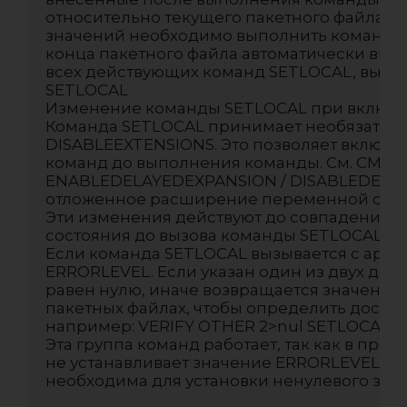
относительно текущего пакетного файла. Д
значений необходимо выполнить команду 
конца пакетного файла автоматически вып
всех действующих команд SETLOCAL, выпол
SETLOCAL

Изменение команды SETLOCAL при включе
Команда SETLOCAL принимает необязатель
DISABLEEXTENSIONS. Это позволяет включи
команд до выполнения команды. См. CMD /?
ENABLEDELAYEDEXPANSION / DISABLEDELAYE
отложенное расширение переменной среды.
Эти изменения действуют до совпадения к
состояния до вызова команды SETLOCAL.

Если команда SETLOCAL вызывается с аргум
ERRORLEVEL. Если указан один из двух доп
равен нулю, иначе возвращается значение 1
пакетных файлах, чтобы определить досту
например: VERIFY OTHER 2>nul SETLOCAL E
Эта группа команд работает, так как в пре
не устанавливает значение ERRORLEVEL. К
необходима для установки ненулевого зна