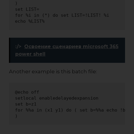
)

set LIST=

for %i in (*) do set LIST=!LIST! %i

echo %LIST%
:/>
Освоение сценариев microsoft 365
power shell
Another example is this batch file:
@echo off

setlocal enabledelayedexpansion

set b=z1

for %%a in (x1 y1) do ( set b=%%a echo !b:1=2
)