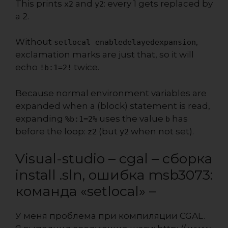
This prints
and
: every 1 gets replaced by
x2
y2
a 2.
Without
,
setlocal enabledelayedexpansion
exclamation marks are just that, so it will
echo
twice.
!b:1=2!
Because normal environment variables are
expanded when a (block) statement is
read
,
expanding
uses the value
has
%b:1=2%
b
before the loop:
(but
when not set).
z2
y2
Visual-studio – cgal – сборка
install .sln, ошибка msb3073:
команда «setlocal» –
У меня проблема при компиляции CGAL. ​​