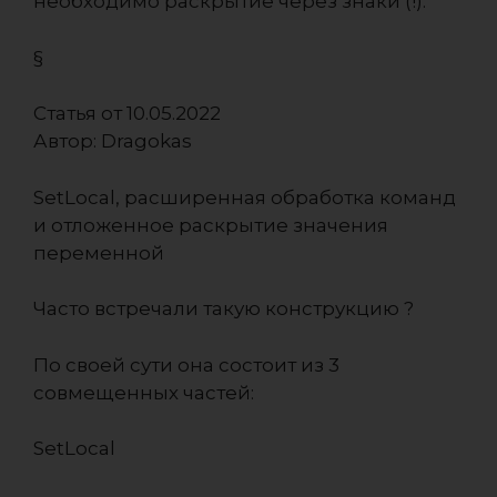
необходимо раскрытие через знаки (!):
§
Статья от 10.05.2022
Автор:
Dragokas
SetLocal, расширенная обработка команд
и отложенное раскрытие значения
переменной
Часто встречали такую конструкцию ?
По своей сути она состоит из 3
совмещенных частей:
SetLocal