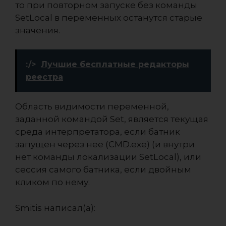
то при повторном запуске без команды
SetLocal в переменных останутся старые
значения.
:/>
Лучшие бесплатные редакторы
реестра
Область видимости переменной,
заданной командой Set, является текущая
среда интерпретатора, если батник
запущен через нее (CMD.exe) (и внутри
нет команды локализации SetLocal), или
сессия самого батника, если двойным
кликом по нему.
Smitis написал(а):