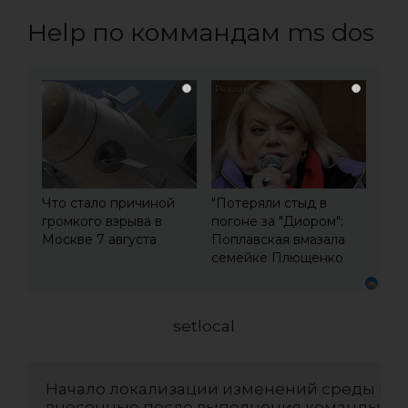
Help по коммандам ms dos
i
i
Что стало причиной
"Потеряли стыд в
громкого взрыва в
погоне за "Диором":
Москве 7 августа
Поплавская вмазала
семейке Плющенко
setlocal
Начало локализации изменений среды в па
внесенные после выполнения команды SET