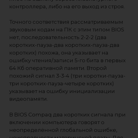
контроллера, либо на его выход из строя.
Точного соответствия рассматриваемым
звуковым кодам на ПК с этим типом BIOS
нет, последовательность 2-2-2 (два
коротких-пауза-два коротких-пауза-два
коротких) похожа, она указывает на
ошибку чтения/записи 5-гo бита в первых
64 Кб оперативной памяти. Второй
похожий сигнал 3-3-4 (три коротки-пауза-
три коротких-пауза-четыре коротких)
указывает на ошибку инициализации
видеопамяти.
В BIOS Compaq два коротких сигнала при
включении компьютера говорят о
неопределённой глобальной ошибке,
неисправности материнской платы. Для