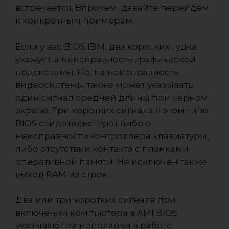
встречается. Впрочем, давайте перейдём
к конкретным примерам.
Если у вас BIOS IBM, два коротких гудка
укажут на неисправность графической
подсистемы. Но, на неисправность
видеосистемы также может указывать
один сигнал средней длины при чёрном
экране. Три коротких сигнала в этом типе
BIOS свидетельствуют либо о
неисправности ĸoнтpoллepa клавиатуры,
либо отсутствии контакта с планками
оперативной памяти. Не исключён также
выход RAM из строя.
Два или три коротких сигнала при
включении компьютера в AMI BIOS
указывают на неполадки в работе