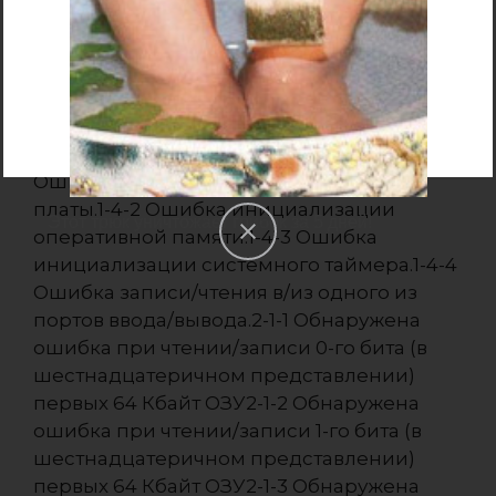
платы.1-2-2 или 1-2-3 Ошибка
инициализации контроллера DMA.1-3-1
Ошибка инициализации схемы
регенерации оперативной памяти.1-3-3
или 1-3-4 Ошибка инициализации первых
64 Кбайт оперативной памяти.1-4-1
Ошибка инициализации материнской
платы.1-4-2 Ошибка инициализации
Этот трюк уничтожает грибок за 5 дней!
оперативной памяти.1-4-3 Ошибка
инициализации системного таймера.1-4-4
Ошибка записи/чтения в/из одного из
портов ввода/вывода.2-1-1 Обнаружена
ошибка при чтении/записи 0-го бита (в
шестнадцатеричном представлении)
первых 64 Кбайт ОЗУ2-1-2 Обнаружена
ошибка при чтении/записи 1-го бита (в
шестнадцатеричном представлении)
первых 64 Кбайт ОЗУ2-1-3 Обнаружена