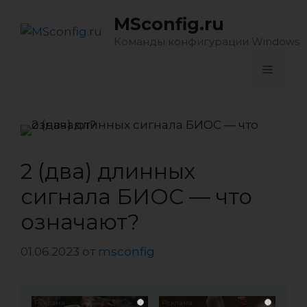
Перейти
MSconfig.ru
к
содержимому
Команды конфигурации Windows
Меню
2 (два) длинных
сигнала БИОС — что
означают?
01.06.2023
от
msconfig
i
i