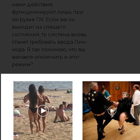
нами действия
функционируют лишь при
загрузке ПК. Если же он
выходит из спящего
состояния, то система вновь
станет требовать ввода Пин-
кода. Я так понимаю, что вы
желаете отключить и этот
режим?
В этом случае нам нужно
вновь войти в «Варианты
входа», и после команды
«Требуется вход» поставить
опцию «Никогда». Проделав
это, компьютер, когда будет
выходить из «Спящего
режима», перестанет
запрашивать Пин-код.