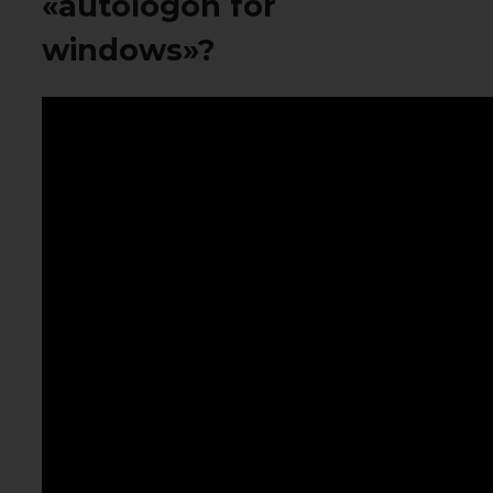
«autologon for
windows»?