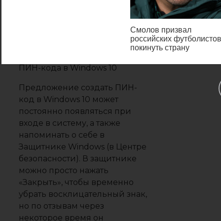
windows 10 и в
защитнике
Смолов призвал
российских футболисто
покинуть страну
Предложение создать ПИН-
код в Windows 10 может
постоянно появляться при
входе в систему, а также
напоминать о себе в
Защитнике Windows (в Центре
безопасности). В защитнике
можно просто нажать
«Закрыть», чтобы временно
убрать восклицательный знак,
но по отзывам через
некоторое время он