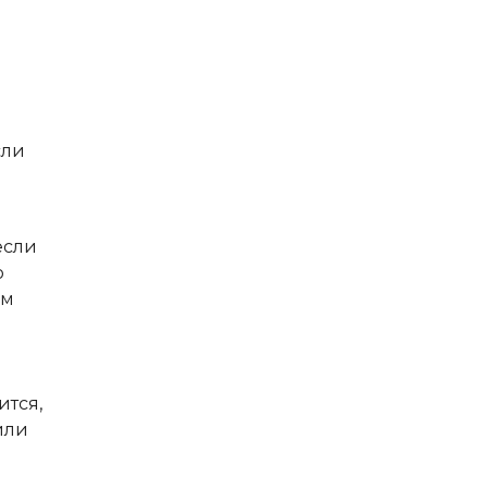
сли
если
о
ом
ится,
или