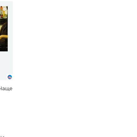
i
!
 Чаще