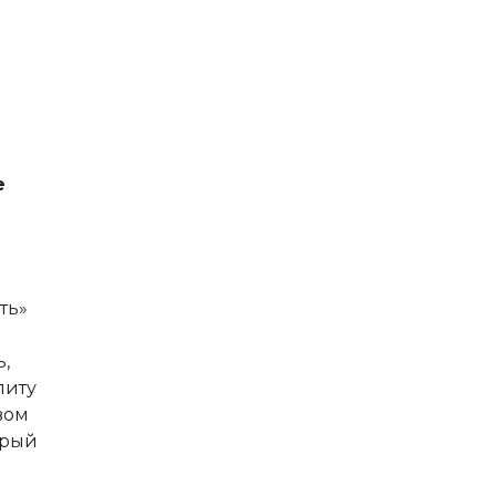
е
ть»
,
литу
вом
орый