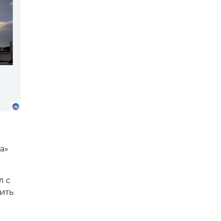
а»
л с
вить