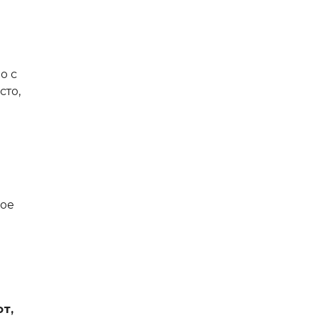
о с
сто,
ное
т,