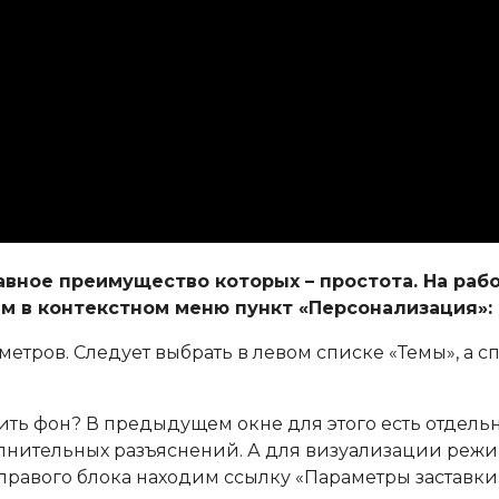
авное преимущество которых – простота. На раб
м в контекстном меню пункт «Персонализация»:
метров. Следует выбрать в левом списке «Темы», а с
ить фон? В предыдущем окне для этого есть отдель
полнительных разъяснений. А для визуализации реж
равого блока находим ссылку «Параметры заставки