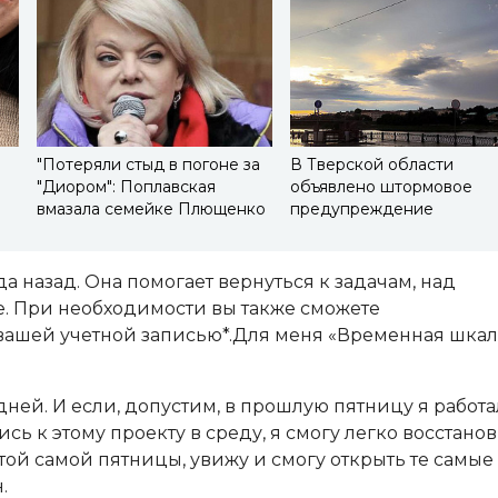
а
"Потеряли стыд в погоне за
В Тверской области
"Диором": Поплавская
объявлено штормовое
вмазала семейке Плющенко
предупреждение
а назад. Она помогает вернуться к задачам, над
. При необходимости вы также сможете
 вашей учетной записью*.Для меня «Временная шкал
ней. И если, допустим, в прошлую пятницу я работа
 к этому проекту в среду, я смогу легко восстано
 той самой пятницы, увижу и смогу открыть те самые
.