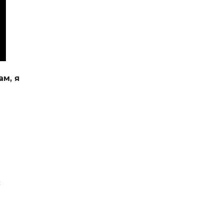
ам, я
с