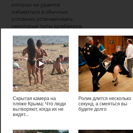
которых не удается
избавиться в обычных
условиях, устанавливать
некоторые типы драйверов,
получать доступ к
заблокированным объектам
файловой системы и реестра,
пользоваться средствами
диагностики и
восстановления Windows.
Использование
установочной
Скрытая камера на
Ролик длится несколько
пляже Крыма: Что люди
секунд, а смеяться вы
флешки
вытворяют, когда их не
будете долго
видят...
Запуститься в режиме
безопасности можно без