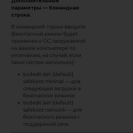
Дополнительные
параметры — Командная
строка.
В командной строке введите
(безопасный режим будет
применен к ОС, загружаемой
на вашем компьютере по
умолчанию, на случай, если
таких систем несколько):
bcdedit /set {default}
safeboot minimal
— для
следующей загрузки в
безопасном режиме.
bcdedit /set {default}
safeboot network
— для
безопасного режима с
поддержкой сети.