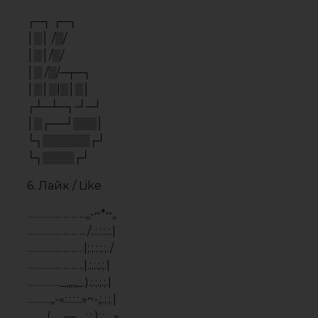
………,,-«:.:.:.:.»~-,;.;.;.|
……..(_,,,,—,,_:.:.);.;.;..»,,
……,-«:.:.:.:.:.»»-,,/;.;.;.;.;.»,
…..(:.__,,,,,,,,,___);.;.;.;.;.;|
…../»»:.:.:.:.:.:.:¯»»;.;.;.;.;.,»
….»,__,,,,,,,,,,,__/;;;;;;;;;/
……::.:.:.:.:.:.:.;.);;;;;;;;;/:
…….,,,,,—~~~~;;;;;;;;,»::::
……….»»»~~—,,,,,,,,,,-«::::::::::
7. Doge
░░░░░░░░░▄░░░░░░░░░░░░░░▄░░░░
░░░░░░░░▌▒█░░░░░░░░░░░▄▀▒▌░░░
░░░░░░░░▌▒▒█░░░░░░░░▄▀▒▒▒▐░░░
░░░░░░░▐▄▀▒▒▀▀▀▀▄▄▄▀▒▒▒▒▒▐░░░
░░░░░▄▄▀▒░▒▒▒▒▒▒▒▒▒█▒▒▄█▒▐░░░
░░░▄▀▒▒▒░░░▒▒▒░░░▒▒▒▀██▀▒▌░░░
░░▐▒▒▒▄▄▒▒▒▒░░░▒▒▒▒▒▒▒▀▄▒▒▌░░