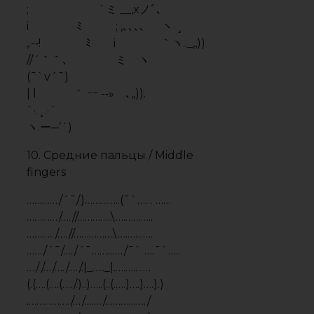
.……………./…/….…/……………./
..…………….. /……..………………/.
….…………..(…………)…………../.
11. Вжух / Magic cat
∧＿∧
( ･ω･｡)つ━☆・*。
⊂ ノ ・゜ .
しーＪ °。 *´¨)
.· ´¸.·*´¨) ¸.·*¨)
(¸.·´ (¸.·’*☆
12. Грустный кот / Sad cat
／＞ フ
| _ _|
／`ミ _x 彡
/ |
/ ヽ ﾉ