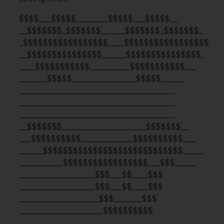
_____________________$$$$$$$$$$
3. Меч / Sword
———————-//\
———————// ¤ \
———————\ ¤ //
——————— \//
——————— (___)
———————(___)
———————(___)
———————(___)_________
———_____/__/—-__/_____/
———— _°__ _° /
—————-_°_¤ —- ¤_°_/
——————— __°__ /
———————|_°_/|
———————[|_/|]———————
[|[¤]|]———————[|;¤;|]