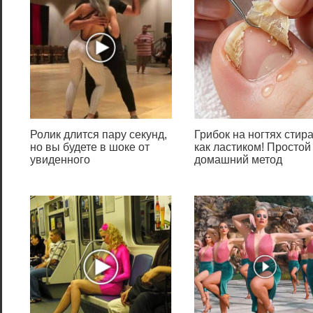
Ролик длится пару секунд,
Грибок на ногтях стир
Надписи для
но вы будете в шоке от
как ластиком! Простой
увиденного
домашний метод
steam – rep,
report, like, doge,
icon cs:go и
другие
Каждый игрок в игры из