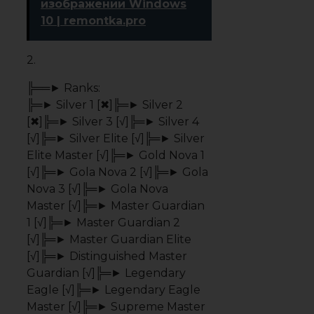
Eagle [√]╠═► Legendary Eagle
Master [√]╠═► Supreme Master
First Class [√]╠═► Global Elite [
√]
3.
— ◄═════▓═════════►
Luck
— ◄══════════▓════►
Rage
— ◄════▓══════════►
Hacks
— ◄═════════════▓═► Aim
— ◄════════════▓══► Skill
Редкие / Rare
1. Футбольный игрок / Football
player