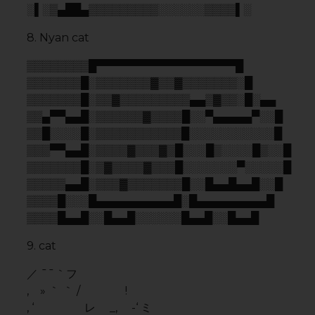
, » ｀ ｀ / !
, ‘ レ _, -‘ ミ
; `ミ __,xノﾞ､
i ﾐ ; ,､､､、 ヽ ¸
,.-‐! ﾐ i ｀ヽ.._,,))
//´｀｀､ ミ ヽ
(¯`v´¯)
| l ｀ ｰｰ -‐»ゝ､,,)).
`·.¸.·´
ヽ.ー─’´)
10. Средние пальцы / Middle
fingers
…………/´¯/)…………..(¯`…… ……
…………/….//…………..\….………..
………../….//…………….\….……….
……/´¯/…./´¯…………/¯` ….¯`…..
…/./…/…./…./.|_….._|.….….……
(.(….(….(…./.)..)…..(..(.….)….)….).)