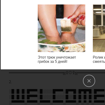
░█░█░█░█▀▀▀░█░░░░█░░░░█░░█░█░█░█░█▀▀▀
░▀▀▀▀▀░▀▀▀▀░▀▀▀▀░▀▀▀▀░▀▀▀▀░▀░▀░▀░▀▀▀▀
3.
╔══╗╔═══╗╔╗╔╗╔══╗─╔═══╗╔════╗
║╔╗║║╔═╗║║║║║║╔╗║─║╔══╝╚═╗╔═╝
║║║║║╚═╝║║║║║║╚╝╚╗║╚══╗──║║
║║║║║╔══╝║║╔║║╔═╗║║╔══╝──║║
║║║║║║───║╚╝║║╚═╝║║╚══╗──║║
╚╝╚╝╚╝───╚══╝╚═══╝╚═══╝──╚╝
Этот трюк уничтожает
Ролик 
грибок за 5 дней!
смеять
Популярные / Popular
1. REP
░░░░░░░░░░░░░░░░░░░░░░░░░░░░░░░░
░░░░░░░██████╗░███████╗██████╗░░
░░██╗░░██╔══██╗██╔════╝██╔══██╗░
██████╗██████╔╝█████╗░░██████╔╝░
╚═██╔═╝██╔══██╗██╔══╝░░██╔═══╝░░