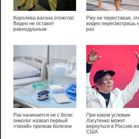
Steam хоть раз видел
большие надписи в профилях
Стим или в чате на Twitch.
Королева вагона отожгла!
Ржу не переставая, эт
Далее представлена сборка
Видео не оставит
видео пересмотришь 
равнодушным
раз
из самых популярных
надписей, таких как Rep,
Report, Like, Doge, Icon CS:GO и
другие
Приветствия / Greetings
1.
═════════════════════ஜ۩۞۩ஜ══════════
•● W E L C O M E- T O -M Y -P R
O F I L E ●•
═════════════════════ஜ۩۞۩ஜ══════════
Рак начинается не с боли:
При каком условии
2.
онколог назвал первый
Лагутенко может
«тихий» признак болезни
вернуться в Россию из
США
░█░█░█░█▀▀▀░█░░░░█▀▀▀░█▀▀█░█▀█▀█░█▀▀▀