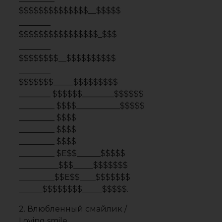
2. Влюбленный смайлик /
Loving smile
$$$$___$$$$$________$$$$$___$$$$$__
__$$$$$$$_$$$$$$$______$$$$$$$_$$$$$$$_
_$$$$$$$$$$$$$$$$$____$$$$$$$$$$$$$$$$$
__$$$$$$$$$$$$$$$______$$$$$$$$$$$$$$$_
____$$$$$$$$$$$__________$$$$$$$$$$$___
_______$$$$$________________$$$$$______
_______________________________________
_______________________________________
_______________________________________
__$$$$$$$_____________________$$$$$$$__
___$$$$$$$$$$_____________$$$$$$$$$$___
______$$$$$$$$$$$$$$$$$$$$$$$$$$$$_____
___________$$$$$$$$$$$$$$$$$___$$$_____
___________________$$$___$$____$$$
___________________$$$___$$____$$$
____________________$$$_______$$$