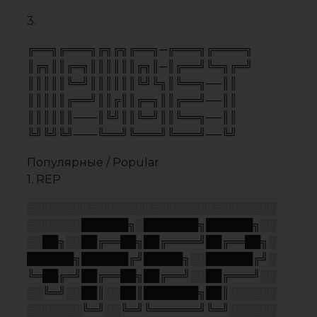
░░╚═╝░░██║░░██║███████╗██║░░░░░░
░░░░░░░╚═╝░░╚═╝╚══════╝╚═╝░░░░░░
░░░░░░░░░░░░░░░░░░░░░░░░░░░░░░░░
2. -REP
░░░░░░░░░░░░░░░░░░░░░░░░░░░░░░░░
░░░░░░░██████╗░███████╗██████╗░░
░░░░░░░██╔══██╗██╔════╝██╔══██╗░
██████╗██████╔╝█████╗░░██████╔╝░
╚═════╝██╔══██╗██╔══╝░░██╔═══╝░░
░░░░░░░██║░░██║███████╗██║░░░░░░
░░░░░░░╚═╝░░╚═╝╚══════╝╚═╝░░░░░░
░░░░░░░░░░░░░░░░░░░░░░░░░░░░░░░░
3. REPORT
░░░░░░░██████╗░███████╗██████╗░██████
░░██╗░░██╔══██╗██╔════╝██╔══██╗██╔═══
██████╗██████╔╝█████╗░░██████╔╝██║░░░