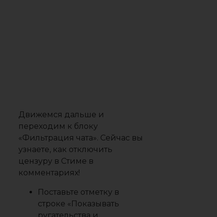
Движемся дальше и
переходим к блоку
«Фильтрация чата»
. Сейчас вы
узнаете, как отключить
цензуру в Стиме в
комментариях!
Поставьте отметку в
строке «Показывать
ругательства и
оскорбления»;
Отметки напротив
других вариантов
(Показывать только
ругательства или
Заменять ругательства и
оскорбления на «♥♥♥»