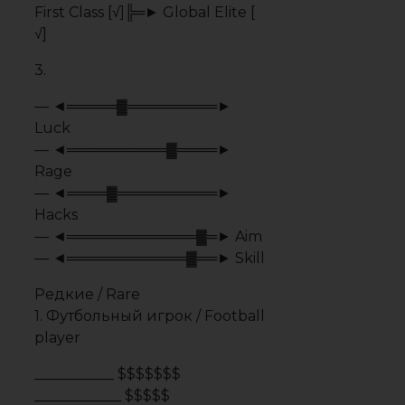
___________ $$$$$$$
____________ $$$$$
_____________ $$$$$$$$$
____________ $$$$$$$$$$$$$
__________ $$$$$$$$$$$$$$$$
________ $$$$$$$$$$$$$$$$$$$
_
$$__$$$$$$$$$$$$$$$$$_$$$$$$
_
$$$$$$$$__$$$$$$$$$$____$$$$$
__
$$$$$___$$$$$$$$$$______$$$$
__________
$$$$$$$$$_______$$$$
__________
$$$$$$$$$$_____$$$$
__________ $$$$$$$$$$$___$$$
__________ $$$$$$$$$$$$
_________