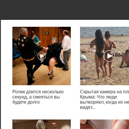
доступными настройками в
любое время. Если
неотфильтрованные
сообщения будут надоедать,
просто измените параметры
чата. Устанете от обилия сцен
18 ? Вы знаете, что сделать.
Ролик длится несколько
Скрытая камера на п
секунд, а смеяться вы
Крыма: Что люди
будете долго
вытворяют, когда их н
видят...