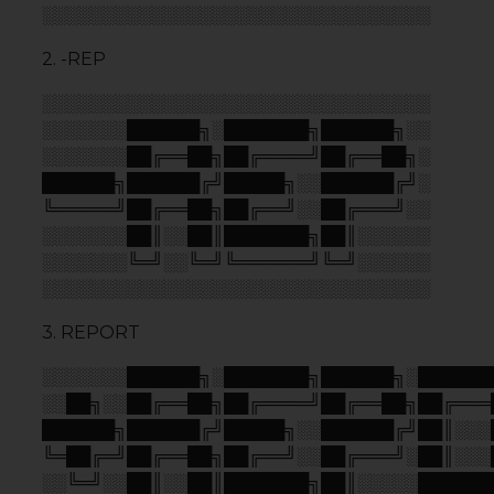
╚═██╔═╝██╔══██╗██╔══╝░░██╔═══╝░██║░░░
░░╚═╝░░██║░░██║███████╗██║░░░░░██████
░░░░░░░╚═╝░░╚═╝╚══════╝╚═╝░░░░░╚═════
4. Хмм / hmm..
⡿⠿⠛⠛⠻⠿⣷
⠀⠀⠀⠀⠀⠀⣀⣄⡀⠀⠀⠀⠀⢀⣀⣀⣤⣄⣀⡀
⠀⠀⠀⠀⠀⢸⣿⣿⣷⠀⠀⠀⠀⠛⠛⣿⣿⣿⡛⠿⠷
⠀⠀⠀⠀⠀⠘⠿⠿⠋⠀⠀⠀⠀⠀⠀⣿⣿⣿⠇
⠀⠀⠀⠀⠀⠀⠀⠀⠀⠀⠀⠀⠀⠀⠀⠈⠉⠁
⠀⠀⠀⠀⣿⣷⣄⠀⢶⣶⣷⣶⣶⣤⣀
⠀⠀⠀⠀⣿⣿⣿⠀⠀⠀⠀⠀⠈⠙⠻⠗
⠀⠀⠀⣰⣿⣿⣿⠀⠀⠀⠀⢀⣀⣠⣤⣴⣶⡄
⠀⣠⣾⣿⣿⣿⣥⣶⣶⣿⣿⣿⣿⣿⠿⠿⠛⠃
⢰⣿⣿⣿⣿⣿⣿⣿⣿⣿⣿⣿⡄
⢸⣿⣿⣿⣿⣿⣿⣿⣿⣿⣿⣿⡁
⠈⢿⣿⣿⣿⣿⣿⣿⣿⣿⣿⣿⠁
⠀⠀⠛⢿⣿⣿⣿⣿⣿⣿⡿⠟