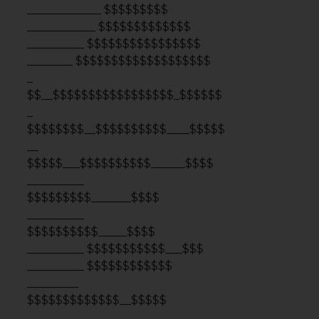
$$$$$$$$$$$$$__$$$$$
_________
$$$$$$$$$$$$$$__$$$$$
________
$$$$$$$$$$$$$$$$_$$$
________
$$$$$$$$__$$$$$$$$$$
________
$$$$$$$_____$$$$$$$$$
________ $$$$$$________$$$$$$
_________ $$$$___________$$$$$
_________ $$$$
_________ $$$$
_________ $$$$
_________ $E$$______$$$$$
__________$$$_____$$$$$$$
_________$$E$$____$$$$$$$
______$$$$$$$$_____$$$$$.