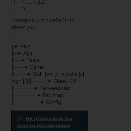
эскизы (миниатюры)
изображений Windows
10 | remontka.pro
2.
╠══► Ranks:
╠═► Silver 1 [✖]╠═► Silver 2
[✖]╠═► Silver 3 [√]╠═► Silver 4
[√]╠═► Silver Elite [√]╠═► Silver
Elite Master [√]╠═► Gold Nova 1
[√]╠═► Gola Nova 2 [√]╠═► Gola
Nova 3 [√]╠═► Gola Nova
Master [√]╠═► Master Guardian
1 [√]╠═► Master Guardian 2
[√]╠═► Master Guardian Elite
[√]╠═► Distinguished Master
Guardian [√]╠═► Legendary