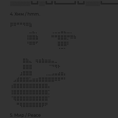
5. Мир / Peace
┌─┐ ┌─┐
│▒│ /▒/
│▒│/▒/
│▒ /▒/─┬─┐
│▒│▒|▒│▒│
┌┴─┴─┐-┘─┘
│▒┌──┘▒▒▒│
└┐▒▒▒▒▒▒┌┘
└┐▒▒▒▒┌┘
6. Лайк / Like
…………………..,,-~*~,,
…………………../:.:.:.:.:.|
………………….|;.;.;.;.;./
………………….|.;.;.;.;.|
…………._,,,,,_.).;.;.;.;.|