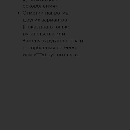
или «***») нужно снять.
При этом ниже вы можете
настроить фильтрацию по
определенным словам,
которые точно никогда не
хотите видеть на экране.
Здесь же можно отключить
всплывающие сообщения,
уведомляющие о наличии
содержимого 18 .
Теперь вы знаете, как
выключить цензуру в Стиме и
можете пользоваться всеми