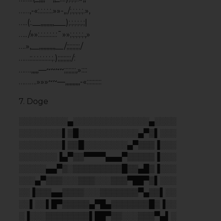
░░▌░░▌█▀▒▒▒▒▒▄▀█▄▒▒▒▒▒▒▒█▒▐░░
░▐░░░▒▒▒▒▒▒▒▒▌██▀▒▒░░░▒▒▒▀▄▌░
░▌░▒▄██▄▒▒▒▒▒▒▒▒▒░░░░░░▒▒▒▒▌░
8. Nyan cat
▒▒▒▒▒▒▒▒█▀▀▀▀▀▀▀▀▀▀▀▀▀▀▀▀▀▀█
▒▒▒▒▒▒▒█░▒▒▒▒▒▒▒▓▒▒▓▒▒▒▒▒▒▒░█
▒▒▒▒▒▒▒█░▒▒▓▒▒▒▒▒▒▒▒▒▄▄▒▓▒▒░█░▄▄
▒▒▄▀▀▄▄█░▒▒▒▒▒▒▓▒▒▒▒█░░▀▄▄▄▄▄▀░░█
▒▒█░░░░█░▒▒▒▒▒▒▒▒▒▒▒█░░░░░░░░░░░█
▒▒▒▀▀▄▄█░▒▒▒▒▓▒▒▒▓▒█░░░█▒░░░░█▒░░█
▒▒▒▒▒▒▒█░▒▓▒▒▒▒▓▒▒▒█░░░░░░░▀░░░░░█
▒▒▒▒▒▄▄█░▒▒▒▓▒▒▒▒▒▒▒█░░█▄▄█▄▄█░░█
▒▒▒▒█░░░█▄▄▄▄▄▄▄▄▄▄█░█▄▄▄▄▄▄▄▄▄█
▒▒▒▒█▄▄█░░█▄▄█░░░░░░█▄▄█░░█▄▄█
9. cat
／ ¯¯｀フ