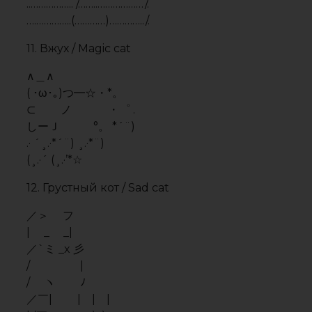
／￣| | | |
| (￣ヽ＿_ヽ_)_)
＼二つ
Информация о себе / Info
about you
1.
╔► Nick:
╠═► Age:
╠══► Team:
╠═══► Game:
╠════► Skill: low [x] middle [x]
high [√]╠═════► Cheat: Off
╠══════► Fav.weapons:
╠═══════► Fav. map:
╠════════► Config:
:/>
Не отображаются