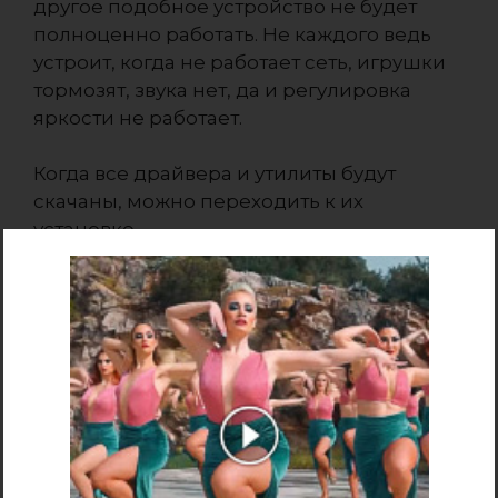
другое подобное устройство не будет
полноценно работать. Не каждого ведь
устроит, когда не работает сеть, игрушки
тормозят, звука нет, да и регулировка
яркости не работает.
Когда все драйвера и утилиты будут
скачаны, можно переходить к их
установке.
Начинать стоит с установки драйвера для
чипсета и системной логики. Данный
драйвер нужен для очень многих
системных устройств вроде портов USB,
внутренних шин SMBus, PCI Express и так
далее. Его установка обязательна.
После чипсета переходим к драйверам