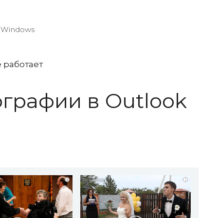
 Windows
графии в Outlook
i
i