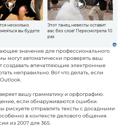
тся несколько
Этот танец невесты оставит
смеяться вы будете
вас без слов! Пересмотрела 10
раз
шающее значение для профессионального
емы могут автоматически проверять ваш
ает создавать впечатляющие электронные
тать неправильно. Вот что делать, если
Outlook.
оверяет вашу грамматику и орфографию.
ение, если обнаруживаются ошибки.
вы рискуете отправлять тексты с досадными
особенно в контексте делового общения.
и из 2007 для 365.