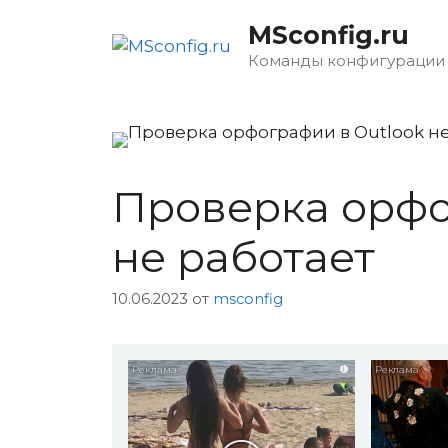
Перейти
MSconfig.ru
к
содержимому
Команды конфигурации
Проверка орфо
не работает
10.06.2023
от
msconfig
i