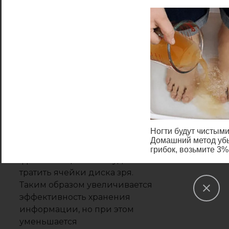
свободного пространства
будет потерян. В потерянное
пространство записать другие
файлы нельзя, поэтому место
фактически теряется впустую.
На 10 таких файлах потеря
составит уже 10 Кб, на 100 – 100
Кб, на 1000 – 1000 Кб и так
далее. В таком случае лучше
использовать размер
кластера 512 байт или 1 Кб,
Ногти будут чистыми
поскольку файл займет шесть
Домашний метод уб
или три кластера без
грибок, возьмите 3
фрагментации и не будет
тратить ячейки диска зря.
Таким образом увеличивается
эффективность хранения
информации, но при этом
уменьшается