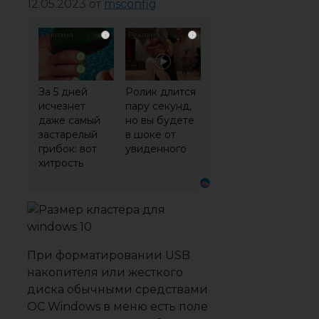
12.05.2023
от
msconfig
i
i
За 5 дней
Ролик длится
исчезнет
пару секунд,
даже самый
но вы будете
застарелый
в шоке от
грибок: вот
увиденного
хитрость
При форматировании USB
накопителя или жесткого
диска обычными средствами
ОС Windows в меню есть поле