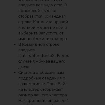
введите команду cmd. В
поисковой выдаче
отобразится Командная
строка. Кликните правой
кнопкой мыши по ней и
выберите Запустить от
имени Администратора.
В Командной строке
введите
fsutilfsinfontfsinfoX:. В этом
случае Х – буква вашего
диска.
Система отобразит вам
подробные сведения о
вашем диске. Поле Байт
на кластер отображает
размер вашего кластера.
На скриншоте он равен 4