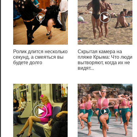
-проверить разрешено ли
хождение ICMP-трафика
через шлюз;
Аналогичную проверку нужно
сделать и на удаленной
машине.
Ролик длится несколько
Скрытая камера на
секунд, а смеяться вы
пляже Крыма: Что люди
Для чего
будете долго
вытворяют, когда их не
видят...
разрешать пинг?
Пинг используется для
определения доступности
устройства (компьютера,
роутера, точки доступа,
модема) в сети, а также для
тестирования стабильности
сетевого канала и качества