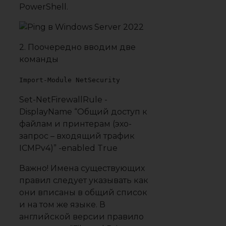
PowerShell.
2. Поочередно вводим две
команды
Import-Module NetSecurity
Set-NetFirewallRule -
DisplayName “Общий доступ к
файлам и принтерам (эхо-
запрос – входящий трафик
ICMPv4)” -enabled True
Важно! Имена существующих
правил следует указывать как
они вписаны в общий список
и на том же языке. В
английской версии правило