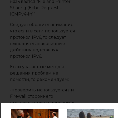
называется “File and Printer
Sharing (Echo Request –
ICMPv4-In)”
Следует обратить внимание,
что если в сети используется
протокол IPv6, то следует
выполнять аналогичные
действия подставляя
протокол IPv6.
Если указанные методы
решения проблем не
помогли, то рекомендуем:
-проверить используется ли
Firewall стороннего
производителя и проверить
его настройки;