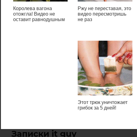
соединения. Если вы в
Королева вагона
Ржу не переставая, это
данный момент настраиваете
отожгла! Видео не
видео пересмотришь
свою сеть или пользуетесь
оставит равнодушным
не раз
какими-либо программами,
определяющими доступность
компьютера посредством
пинга, то для вас есть смысл
разрешить входящий пинг на
компьютерах в вашей сети.
Задача
Разрешить брандмауэру
Windows 7 отвечать на
Этот трюк уничтожает
грибок за 5 дней!
входящие эхо-сообщения
ICMP.
Записки it guy