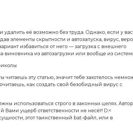
 удалить её возможно без труда. Однако, если у вас
дав элементы скрытности и автозапуска, вирус, веро
ариант избавиться от него — загрузка с внешнего
а-виновника из автозагрузки или вообще из систем
риколы
ы читаешь эту статью, значит тебе захотелось немно
рочитаешь, как создать свой безобидный вирус с
ны использоваться строго в законных целях. Авто
 Вами ущерб ответственности не несёт! D:<
 сущности, этот таинственный bat-файл, или в