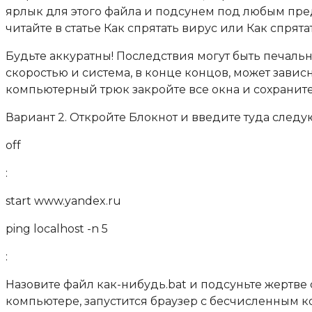
ярлык для этого файла и подсунем под любым пред
читайте в статье Как спрятать вирус или Как спрята
Будьте аккуратны! Последствия могут быть печаль
скоростью и система, в конце концов, может завис
компьютерный трюк закройте все окна и сохрани
Вариант 2. Откройте Блокнот и введите туда след
off
:
start www.yandex.ru
ping localhost -n 5
:
Назовите файл как-нибудь.bat и подсуньте жертве 
компьютере, запустится браузер с бесчисленным к