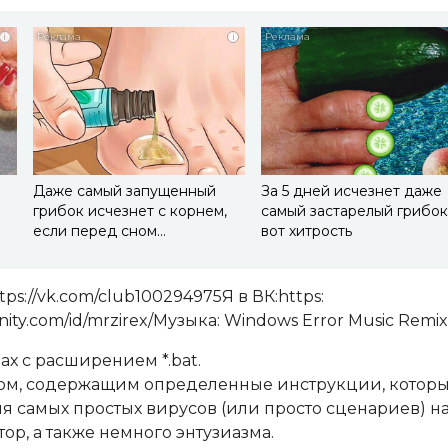
i
i
Даже самый запущенный
За 5 дней исчезнет даже
грибок исчезнет с корнем,
самый застарелый грибок
если перед сном…
вот хитрость
https://vk.com/club100294975Я в ВК:https:
ity.com/id/mrzirex/Музыка: Windows Error Music Remix
х с расширением *.bat.
йлом, содержащим определенные инструкции, котор
ия самых простых вирусов (или просто сценариев) н
ор, а также немного энтузиазма.