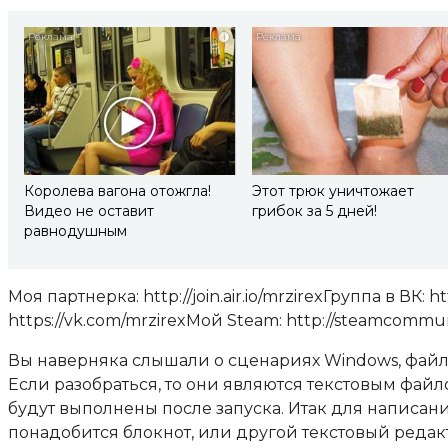
i
Королева вагона отожгла!
Этот трюк уничтожает
Видео не оставит
грибок за 5 дней!
равнодушным
Моя партнерка: http://join.air.io/mrzirexГруппа в ВК: 
https://vk.com/mrzirexМой Steam: http://steamcommun
Вы наверняка слышали о сценариях Windows, файла
Если разобраться, то они являются текстовым фа
будут выполнены после запуска. Итак для написан
понадобится блокнот, или другой текстовый редакт