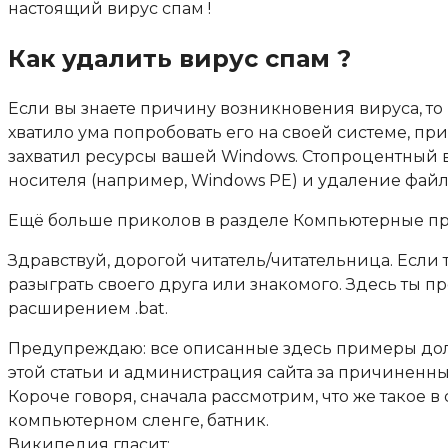
настоящий вирус спам !
Как удалить вирус спам ?
Если вы знаете причину возникновения вируса, то и
хватило ума попробовать его на своей системе, при
захватил ресурсы вашей Windows. Стопроцентный в
носителя (например, Windows PE) и удаление файл
Ещё больше приколов в разделе Компьютерные п
Здравствуй, дорогой читатель/читательница. Если т
разыграть своего друга или знакомого. Здесь ты п
расширением .bat.
Предупреждаю: все описанные здесь примеры долж
этой статьи и администрация сайта за причиненный
Короче говоря, сначала рассмотрим, что же такое в
компьютерном сленге, батник.
Википедия гласит: