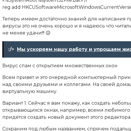
«%SystemRoot%system32File.bat» /f
reg add HKCUSoftwareMicrosoftWindowsCurrentVersion
Теперь имеем достаточно знаний для написания п
вирусы это не очень хорошо и я надеюсь что читали
не менее удачи!!! 😉
:/>
Мы ускоряем нашу работу и упрощаем жи
Вирус спам с открытием множественных окон
Всем привет и это очередной компьютерный прик
над своими друзьями и коллегами. На своей дома
виртуальную машину.
Вариант 1. Сейчас я вам покажу, как создать небо
открывающихся окнах, например, всеми любимого т
придётся создать новый документ этого редактора
Сохраним под любым названием, спрячем подальше