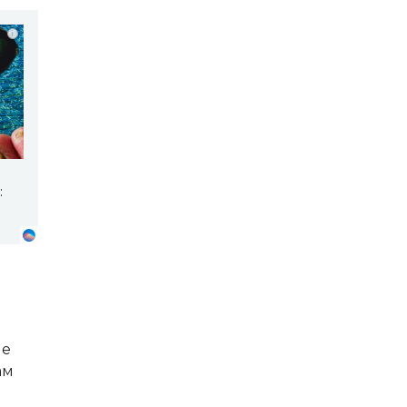
i
:
ые
ам