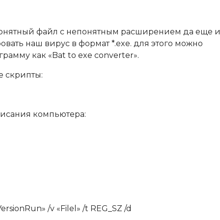
непонятный файл с непонятным расширением да еще и
вать наш вирус в формат *.exe. для этого можно
амму как «Bat to exe converter».
е скрипты:
висания компьютера:
onRun» /v «Filel» /t REG_SZ /d