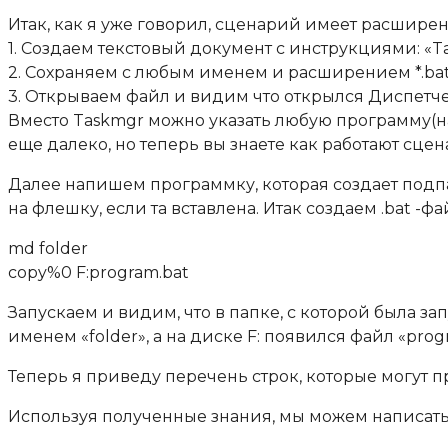
Итак, как я уже говорил, сценарий имеет расширени
1. Создаем текстовый документ с инструкциями: «Ta
2. Сохраняем с любым именем и расширением *.bat
3. Открываем файл и видим что открылся Диспетче
Вместо Taskmgr можно указать любую программу(напр
еще далеко, но теперь вы знаете как работают сцен
Далее напишем программку, которая создает подпап
на флешку, если та вставлена. Итак создаем .bat -
md folder
copy%0 F:program.bat
Запускаем и видим, что в папке, с которой была з
именем «folder», а на диске F: появился файл «pr
Теперь я приведу перечень строк, которые могут п
Используя полученные знания, мы можем написат