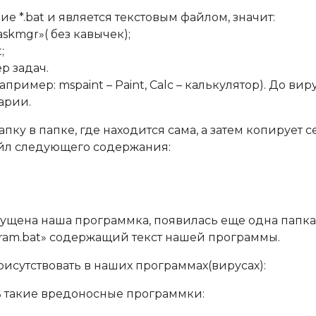
е *.bat и является текстовым файлом, значит:
skmgr»( без кавычек);
;
р задач.
имер: mspaint – Paint, Calc – калькулятор). До вир
арии.
ку в папке, где находится сама, а затем копирует с
файл следующего содержания:
апущена наша программка, появилась еще одна папка
ogram.bat» содержащий текст нашей программы.
рисутствовать в наших программах(вирусах):
ь такие вредоносные программки: