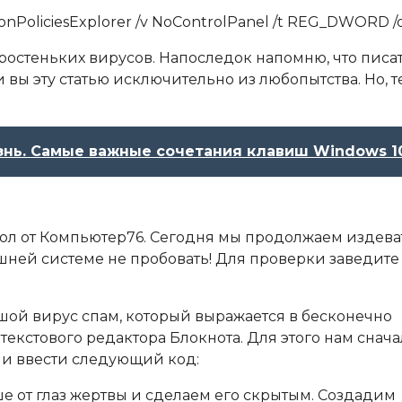
PoliciesExplorer /v NoControlPanel /t REG_DWORD /d 
ростеньких вирусов. Напоследок напомню, что писа
 вы эту статью исключительно из любопытства. Но, 
знь. Самые важные сочетания клавиш Windows 1
ол от Компьютер76. Сегодня мы продолжаем издева
шней системе не пробовать! Для проверки заведите
льшой вирус спам, который выражается в бесконечно
екстового редактора Блокнота. Для этого нам снача
 и ввести следующий код:
 от глаз жертвы и сделаем его скрытым. Создадим