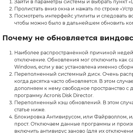
Зайти в параметры системы и выбрать пункт 
Пролистать вниз окна и нажать по строке «Уст
Посмотреть интерфейс утилиты и следовать в
чтобы можно было в дальнейшем обновить ко
Почему не обновляется виндовс
Наиболее распространённой причиной недейс
отключение. Обновления мог отключить как сам
Windows, если у вас установлена именно сборн
Переполненный системный диск. Очень распр
когда десятка часто обновляется. В этом слу
дополняем к нему свободное пространство с д
программу
Acronis Disk Director
.
Переполненный кэш обновлений. В этом случае
статье ниже.
Блокировка Антивирусом, или Файрволлом, и
прост. Отключаем данные программы и произв
включить антивирус заново (для их отключен