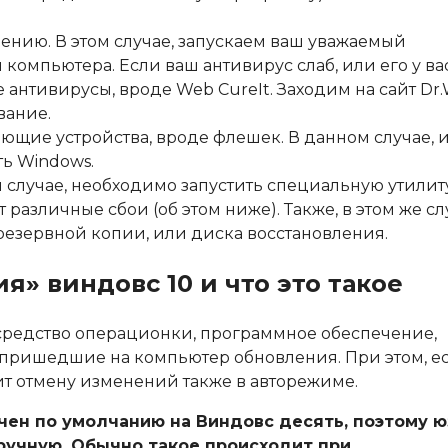
нию. В этом случае, запускаем ваш уважаемый
компьютера. Если ваш антивирус слаб, или его у ва
ые антивирусы, вроде Web CureIt. Заходим на
сайт Dr
вание.
щие устройства, вроде флешек. В данном случае, 
ь Windows.
случае, необходимо запустить специальную утилиту
различные сбои (об этом ниже). Также, в этом же сл
резервной копии
, или
диска восстановления
.
я» виндовс 10 и что это такое
 средство операционки, программное обеспечение,
т пришедшие на компьютер обновления. При этом, е
нит отмену изменений также в авторежиме.
ен по умолчанию на Виндовс десять, поэтому ю
ручную. Обычно такое происходит при