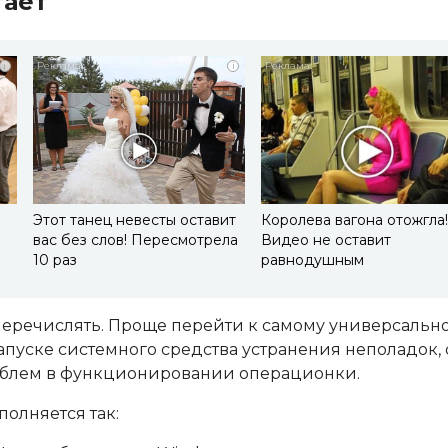
тает
i
i
Этот танец невесты оставит
Королева вагона отожгла
вас без слов! Пересмотрела
Видео не оставит
10 раз
равнодушным
перечислять. Проще перейти к самому универсально
 запуске системного средства устранения неполадок, 
облем в функционировании операционки.
олняется так: