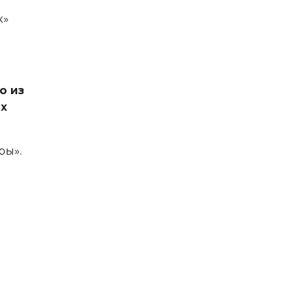
к»
о из
ых
ры».