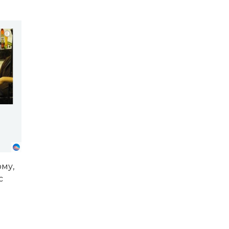
i
!
му,
с