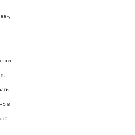
ее»,
борки
я,
вать
но в
ьно