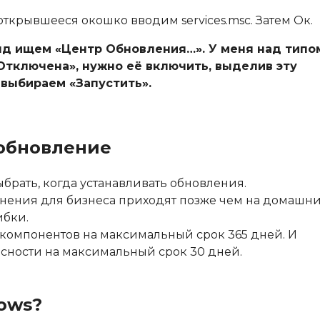
ткрывшееся окошко вводим services.msc. Затем Ок.
нд ищем «Центр Обновления…». У меня над типо
«Отключена», нужно её включить, выделив эту
 выбираем «Запустить».
 обновление
брать, когда устанавливать обновления.
енения для бизнеса приходят позже чем на домашн
ибки.
 компонентов на максимальный срок
365 дней
. И
асности на максимальный срок
30 дней
.
ows?