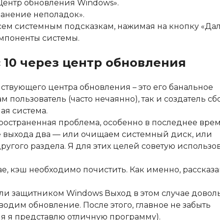
«Центр обновления Windows».
ранение неполадок».
сем системным подсказкам, нажимая на кнопку «Дал
мпоненты системы.
 10 через центр обновления
твующего центра обновления – это его банальное
 пользователь (часто нечаянно), так и создатель с
ая система.
остраненная проблема, особенно в последнее врем
чае выхода два — или очищаем системный диск, или
ругого раздела. Я для этих целей советую использо
, кэш необходимо почистить. Как именно, рассказа
ли защитником Windows Выход в этом случае довол
одим обновление. После этого, главное не забыть
ия я представлю отличную программу).