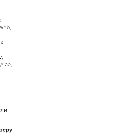
с
.Web,
их
,
учае,
сли
зеру