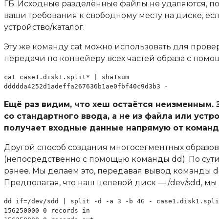
ГБ. Исходные разделённые файлы не удаляются, 
ваши требования к свободному месту на диске, ес
устройство/каталог.
Эту же команду cat можно использовать для прове
передачи по конвейеру всех частей образа с помо
cat case1.disk1.split* | sha1sum

ddddda4252d1adeffa267636b1ae0fbf40c9d3b3 -
Ещё раз видим, что хеш остаётся неизменным. З
со стандартного ввода, а не из файла или уст
получает входные данные напрямую от команды
Другой способ создания многосегментных образов
(непосредственно с помощью команды dd). По сути,
ранее. Мы делаем это, передавая вывод команды dd 
Предполагая, что наш целевой диск — /dev/sdd, м
dd if=/dev/sdd | split -d -a 3 -b 4G - case1.disk1.spli
156250000 0 records in
