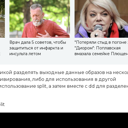
Врач дала 5 советов, чтобы
"Потеряли стыд в погоне 
защититься от инфаркта и
"Диором": Поплавская
ж
инсульта летом
вмазала семейке Плюще
икой разделять выходные данные образов на неско
рхивирования, либо для использования в другой
пользование split, а затем вместе с dd для разделе
it