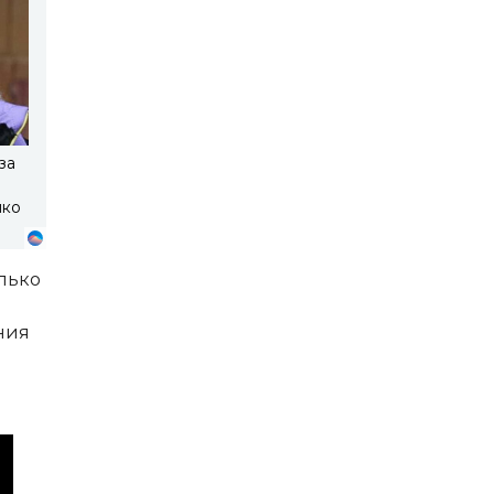
за
нко
лько
ния