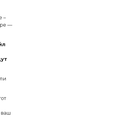
е –
ире —
йл
дут
или
тот
й
о ваш