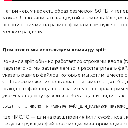
Например, у нас есть образ размером 80 ГБ, и тепер
можно было записать на другой носитель. Или, есл
ограничениями на размер файла и вам нужен опре
мелкие разделы.
Для этого мы используем команду split.
Команда split обычно работает со строками ввода (т
параметр -b, мы заставляем split рассматривать ф
указать размер файлов, которые мы хотим, вместе
split также может использовать параметр -d, чтобы дат
выходных файлов, а не алфавитную, которая применяетс
указывает длину суффикса. Команда выглядит так:
split -d -a ЧИСЛО -b РАЗМЕРG ФАЙЛ_ДЛЯ_РАЗБИВКИ ПРЕФИКС_
где ЧИСЛО — длина расширения (или суффикса), к
результирующих файлов с модификатором единиц (K,