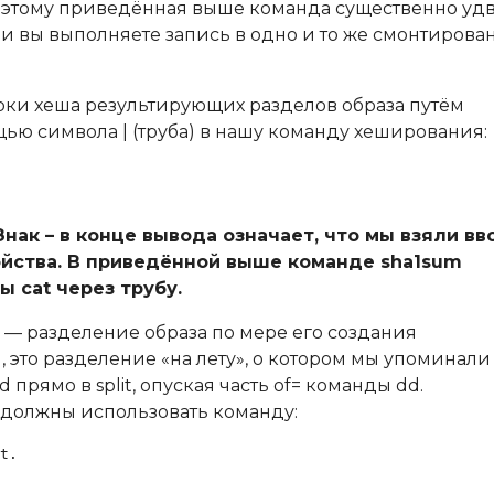
поэтому приведённая выше команда существенно уд
ли вы выполняете запись в одно и то же смонтирова
рки хеша результирующих разделов образа путём
щью символа | (труба) в нашу команду хеширования:
нак – в конце вывода означает, что мы взяли вв
ройства. В приведённой выше команде sha1sum
 cat через трубу.
 — разделение образа по мере его создания
 это разделение «на лету», о котором мы упоминали
прямо в split, опуская часть of= команды dd.
ы должны использовать команду:
t.
