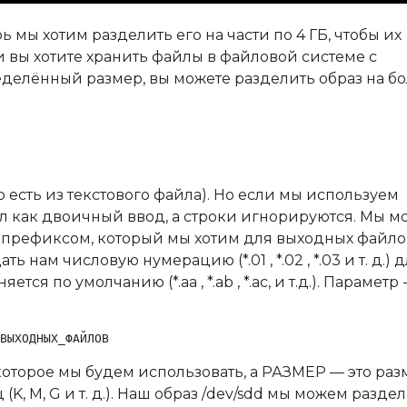
ь мы хотим разделить его на части по 4 ГБ, чтобы их
и вы хотите хранить файлы в файловой системе с
делённый размер, вы можете разделить образ на б
о есть из текстового файла). Но если мы используем
айл как двоичный ввод, а строки игнорируются. Мы 
 с префиксом, который мы хотим для выходных файло
ь нам числовую нумерацию (*.01 , *.02 , *.03 и т. д.) 
я по умолчанию (*.aa , *.ab , *.ac, и т.д.). Параметр 
ВЫХОДНЫХ_ФАЙЛОВ
оторое мы будем использовать, а РАЗМЕР — это раз
 M, G и т. д.). Наш образ /dev/sdd мы можем разде