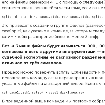
его на файлы размером 4 ГБ с помощью следующей
соответствовать оставшейся части тома, если он н
split -d -a 3 -b 4G case1.disk1.raw case1.disk1.split.
Это приведёт к созданию группы файлов (размером
case1.split1, как указано в команде, за которым следует
хотим, чтобы расширение было не менее 3 цифр.
Без -a 3 наши файлы будут называться .000 , .00
согласованность с другими инструментами — 
судебной экспертизы не распознают разделён
отличное от трёх символов.
Процесс можно повернуть вспять. Если мы хотим п
использовать команду cat и перенаправить вывод в
указанные файлы на стандартный вывод. Если вы п
cat case1.disk1.split* > case1.disk1.new.raw
В приведённой выше команде мы повторно собрал