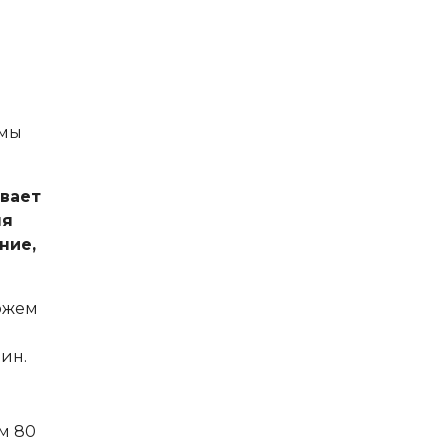
 мы
ивает
ля
ние,
можем
ин.
м 80