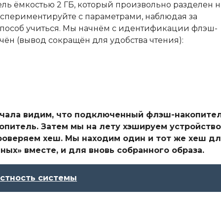
ь ёмкостью 2 ГБ, который произвольно разделен н
кспериментируйте с параметрами, наблюдая за
способ учиться. Мы начнём с идентификации флэш-
ючён (вывод сокращён для удобства чтения):
ачала видим, что подключенный флэш-накопите
питель. Затем мы на лету хэшируем устройство
проверяем хеш. Мы находим один и тот же хеш д
ных» вместе, и для вновь собранного образа.
остность системы