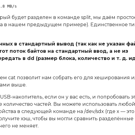
.8 MB/s
орый будет разделен в команде split, мы даём просто
айла в нашем предыдущем примере). Единственное т
ных в стандартный вывод (так как не указан фа
тот поток байтов на стандартный ввод, а не из
едать в dd (размер блока, количество и т. д. и
нием cat позволит нам собрать его для хеширования 
зами выше.
B-накопитель, если он у вас есть, и попробовать э
ое количество частей. Вы можете использовать любо
ойства в следующей команде на /dev/sdx (где x — эт
олучите хэш, чтобы вы могли сравнить разделённые
его не меняет.