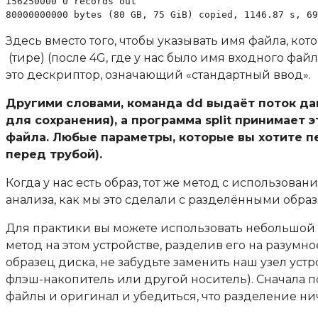
156250000 0 records out

80000000000 bytes (80 GB, 75 GiB) copied, 1146.87 s, 69
Здесь вместо того, чтобы указывать имя файла, кот
(тире) (после 4G, где у нас было имя входного ф
это дескриптор, означающий «стандартный ввод».
Другими словами, команда dd выдаёт поток дан
для сохранения), а программа split принимает э
файла. Любые параметры, которые вы хотите пер
перед трубой).
Когда у нас есть образ, тот же метод с использова
анализа, как мы это сделали с разделёнными обра
Для практики вы можете использовать небольшой US
метод на этом устройстве, разделив его на разумн
образец диска, не забудьте заменить наш узел устр
флэш-накопитель или другой носитель). Сначала п
файлы и оригинал и убедиться, что разделение нич