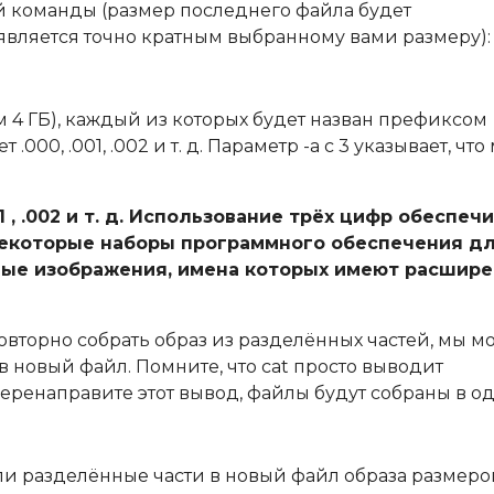
 команды (размер последнего файла будет
е является точно кратным выбранному вами размеру):
 4 ГБ), каждый из которых будет назван префиксом
 .000, .001, .002 и т. д. Параметр -a с 3 указывает, что
1 , .002 и т. д. Использование трёх цифр обеспеч
некоторые наборы программного обеспечения д
ные изображения, имена которых имеют расшире
овторно собрать образ из разделённых частей, мы 
 новый файл. Помните, что cat просто выводит
еренаправите этот вывод, файлы будут собраны в од
и разделённые части в новый файл образа размеро