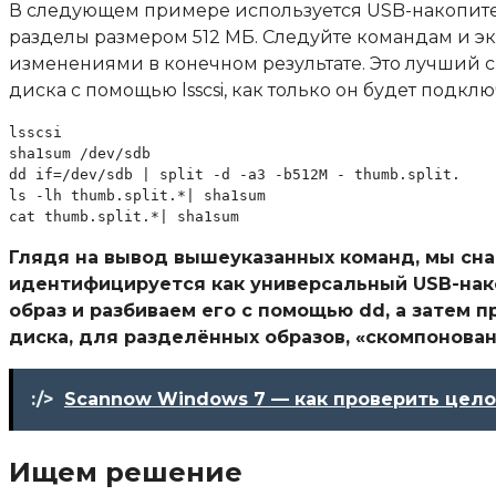
В следующем примере используется USB-накопител
разделы размером 512 МБ. Следуйте командам и э
изменениями в конечном результате. Это лучший 
диска с помощью lsscsi, как только он будет подкл
lsscsi

sha1sum /dev/sdb

dd if=/dev/sdb | split -d -a3 -b512M - thumb.split.

ls -lh thumb.split.*| sha1sum

cat thumb.split.*| sha1sum
Глядя на вывод вышеуказанных команд, мы сн
идентифицируется как универсальный USB-нако
образ и разбиваем его с помощью dd, а затем 
диска, для разделённых образов, «скомпонован
:/>
Scannow Windows 7 — как проверить цел
Ищем решение