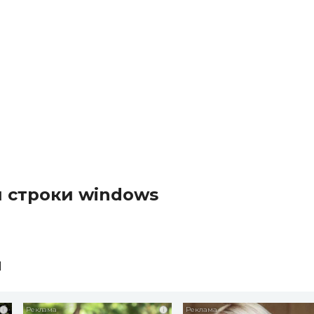
 строки windows
ы
i
i