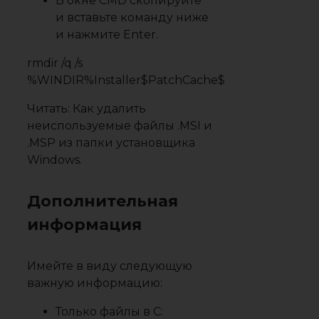
В окне CMD скопируйте
и вставьте команду ниже
и нажмите Enter.
rmdir /q /s
%WINDIR%Installer$PatchCache$
Читать: Как удалить
неиспользуемые файлы .MSI и
.MSP из папки установщика
Windows.
Дополнительная
информация
Имейте в виду следующую
важную информацию:
Только файлы в C: