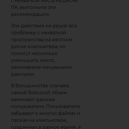
с нехваткой места на диске
ПК, выполните эти
рекомендации:
Эти действия не решат все
проблемы с нехваткой
пространства на жестком
диске компьютера, но
помогут несколько
уменьшить место,
занимаемое ненужными
данными.
В большинстве случаев,
самый большой объем
занимают данные
пользователя. Пользователи
забывают о многих файлах и
папках на компьютере,
созданных в разное время, а