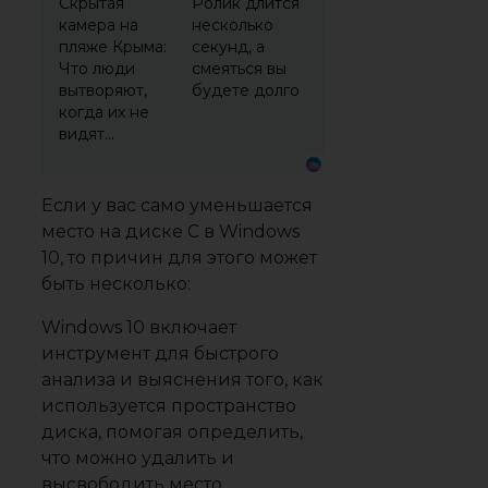
Скрытая
Ролик длится
камера на
несколько
пляже Крыма:
секунд, а
Что люди
смеяться вы
вытворяют,
будете долго
когда их не
видят...
Если у вас само уменьшается
место на диске C в Windows
10, то причин для этого может
быть несколько:
Windows 10 включает
инструмент для быстрого
анализа и выяснения того, как
используется пространство
диска, помогая определить,
что можно удалить и
высвободить место.