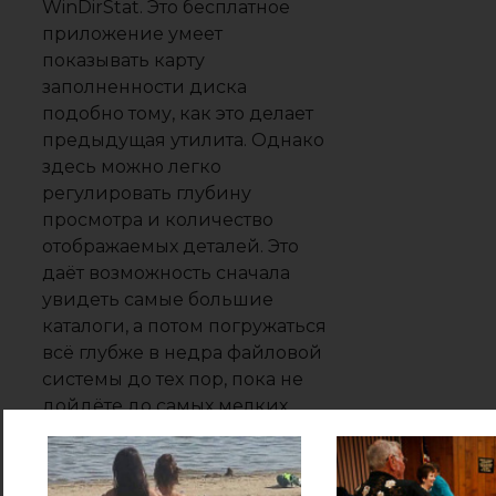
WinDirStat. Это бесплатное
приложение умеет
показывать карту
заполненности диска
подобно тому, как это делает
предыдущая утилита. Однако
здесь можно легко
регулировать глубину
просмотра и количество
отображаемых деталей. Это
даёт возможность сначала
увидеть самые большие
каталоги, а потом погружаться
всё глубже в недра файловой
системы до тех пор, пока не
дойдёте до самых мелких
файлов.
В Патч установщика Windows