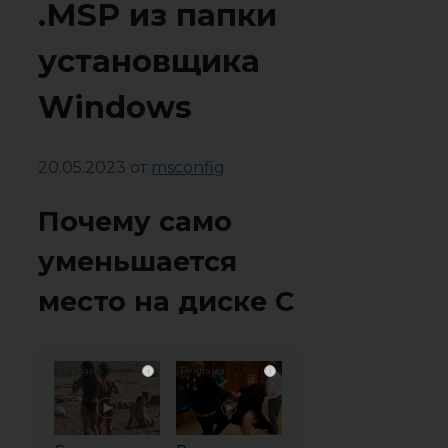
.MSP из папки
установщика
Windows
20.05.2023
от
msconfig
Почему само
уменьшается
место на диске C
i
i