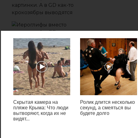
Даже если флешка не
читается, не стоит «хоронить»
размещенные на ней данные.
USB-носитель можно
Скрытая камера на
Ролик длится несколько
пляже Крыма: Что люди
секунд, а смеяться вы
реанимировать, а
вытворяют, когда их не
будете долго
информацию восстановить.
видят...
Для этого необходимо
последовательно выполнить