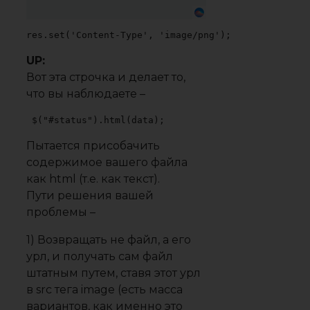
res.set('Content-Type', 'image/png');
UP:
Вот эта строчка и делает то,
что вы наблюдаете –
 $("#status").html(data);
Пытается присобачить
содержимое вашего файла
как html (т.е. как текст).
Пути решения вашей
проблемы –
1) Возвращать не файл, а его
урл, и получать сам файл
штатным путем, ставя этот урл
в src тега image (есть масса
вариантов, как именно это