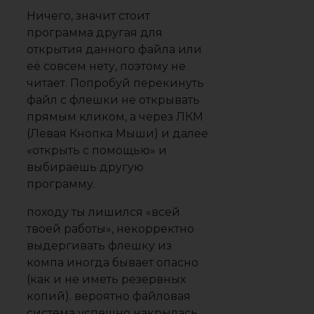
Ничего, значит стоит
программа другая для
открытия данного файла или
её совсем нету, поэтому не
читает. Попробуй перекинуть
файл с флешки не открывать
прямым кликом, а через ЛКМ
(Левая Кнопка Мыши) и далее
«открыть с помощью» и
выбираешь другую
программу.
походу ты лишился «всей
твоей работы», некорректно
выдергивать флешку из
компа иногда бывает опасно
(как и не иметь резервных
копий). вероятно файловая
система успешно накрылась,