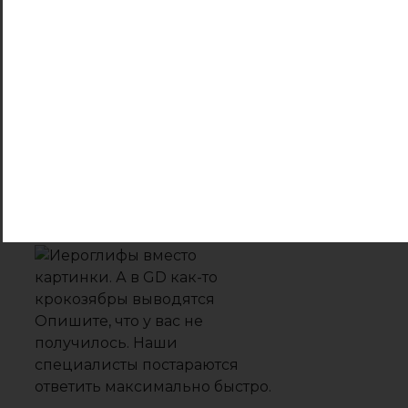
процедуры перепрошивки
контроллера и
восстановления данных с
помощью
специализированных утилит.
Мы рады, что смогли
помочь Вам в решении
проблемы.
Опишите, что у вас не
получилось. Наши
специалисты постараются
ответить максимально быстро.