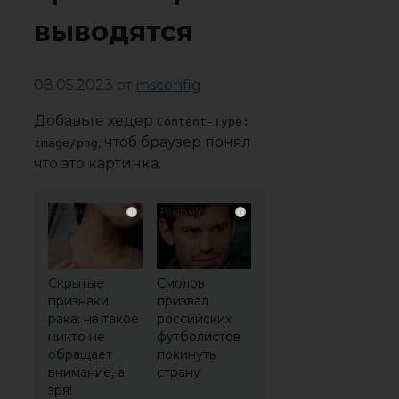
выводятся
08.05.2023
от
msconfig
Добавьте хедер
Content-Type:
, чтоб браузер понял
image/png
что это картинка.
i
i
Скрытые
Смолов
признаки
призвал
рака: на такое
российских
никто не
футболистов
обращает
покинуть
внимание, а
страну
зря!