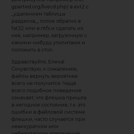
gparted.org/livecd.php) в ext2 с
_удалением таблицы
разделов_, потом обратно в
fat32 или в ntfs и сделать из
неё, например, загрузочную с
какими-нибудь утилитами и
положить в стол.
Здравствуйте, Елена!
Сочувствую, к сожалению,
файлы вернуть вероятнее
всего не получится. Чаще
всего подобное поведение
означает, что флешка пришла
в негодное состояние, т.к. это
ошибки в файловой системе
флешки, часто случается при
неаккуратном или
небезопасном извлечение.