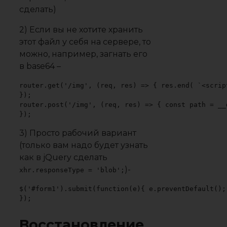
сделать)
2) Если вы не хотите хранить
этот файл у себя на сервере, то
можно, например, загнать его
в base64 –
router.get('/img', (req, res) => { res.end( `<scrip
});

router.post('/img', (req, res) => { const path = __
});
3) Просто рабочий вариант
(только вам надо будет узнать
как в jQuery сделать
)-
xhr.responseType = 'blob';
$('#form1').submit(function(e){ e.preventDefault();
});
Восстановление