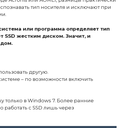
е Acronis или AOMEI, разницы практически
аспознавать тип носителя и исключают при
ии.
система или программа определяет тип
т SSD жестким диском. Значит, и
рдом.
пользовать другую.
системе – по возможности включить
у только в Windows 7. Более ранние
о работать с SSD лишь через