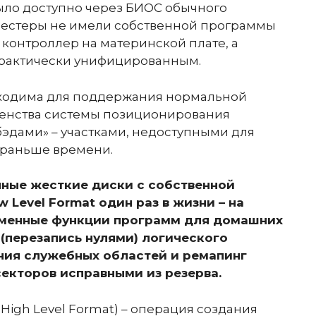
ло доступно через БИОС обычного
нчестеры не имели собственной программы
 контроллер на материнской плате, а
практически унифицированным.
обходима для поддержания нормальной
ршенства системы позиционирования
бэдами» – участками, недоступными для
я раньше времени.
ные жесткие диски с собственной
Level Format один раз в жизни – на
именные функции программ для домашних
 (перезапись нулями) логического
ания служебных областей и ремапинг
екторов исправными из резерва.
igh Level Format) – операция создания