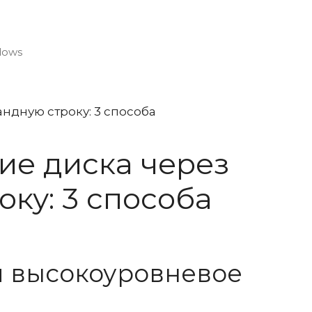
dows
е диска через
ку: 3 способа
 и высокоуровневое