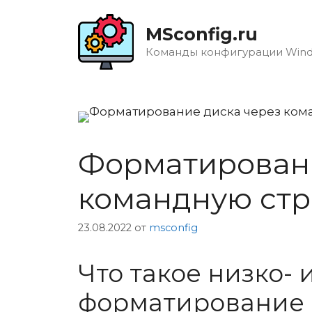
Перейти
к
MSconfig.ru
содержимому
Команды конфигурации Win
Форматировани
командную стро
23.08.2022
от
msconfig
Что такое низко-
форматирование