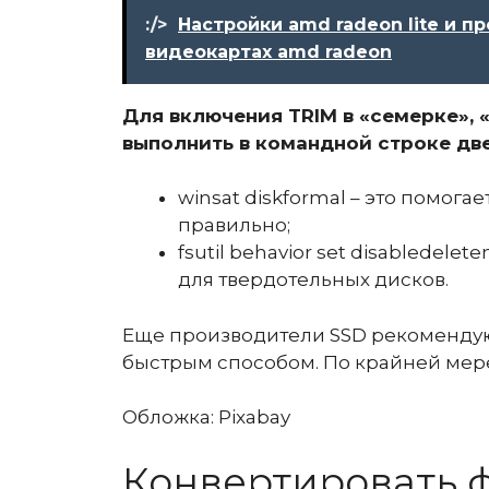
:/>
Настройки amd radeon lite и п
видеокартах amd radeon
Для включения TRIM в «семерке», 
выполнить в командной строке две
winsat diskformal
– это помогае
правильно;
fsutil behavior set disabledelete
для твердотельных дисков.
Еще производители SSD рекомендуют
быстрым способом. По крайней мере,
Обложка: Pixabay
Конвертировать ф