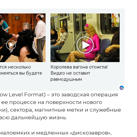
i
i
тся несколько
Королева вагона отожгла!
смеяться вы будете
Видео не оставит
равнодушным
w Level Format) – это заводская операция
 ее процессе на поверхности нового
ки), сектора, магнитные метки и служебные
а всю дальнейшую жизнь.
у малоемких и медленных «дискозавров»,